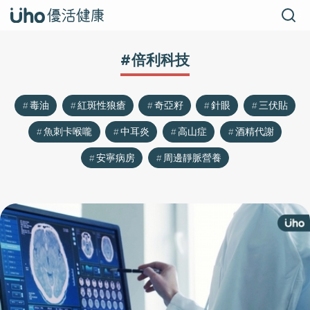
#倍利科技
毒油
紅斑性狼瘡
奇亞籽
針眼
三伏貼
魚刺卡喉嚨
中耳炎
高山症
酒精代謝
安寧病房
周邊靜脈營養