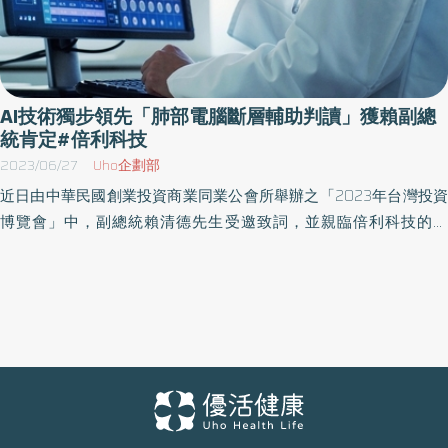
AI技術獨步領先「肺部電腦斷層輔助判讀」獲賴副總
統肯定#倍利科技
2023/06/27
Uho企劃部
近日由中華民國創業投資商業同業公會所舉辦之「2023年台灣投資
博覽會」中，副總統賴清德先生受邀致詞，並親臨倍利科技的展
位，現場聆聽倍利科技之人工智慧產品「肺部電腦斷層輔助判讀軟
體」的操作使用，由倍利科技介紹如何利用AI有效協助醫師判讀肺
部結節以提升檢出率，並大幅節省醫師判讀及報告準備時間。賴副
總統尤其對於倍利科技能夠自動抓取於不同拍攝時間所出現的同一
顆肺結節，立即作成長分析比較，印象深刻。他也勉勵倍利科技持
續開發更多的人工智慧產品以造福人群。 半導體高階光學檢測與AI
技術上取得高度成就 倍利科技將其獨步台灣的半導體晶圓瑕疵檢測
AI技術，擴大應用範圍到醫學領域上，已成功取得台灣第一張衛福