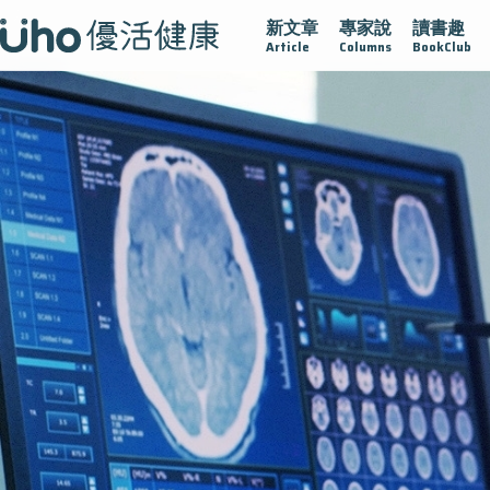
新文章
專家說
讀書趣
疫情保衛戰
再生醫學
愛的未來視
認識攝護腺肥大
Article
Columns
BookClub