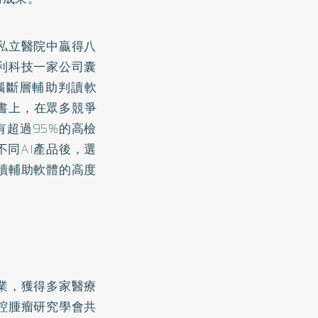
私立醫院中贏得八
利科技一家公司囊
腦斷層輔助判讀軟
書上，在眾多競爭
有超過95%的高檢
同AI產品後，選
讀輔助軟體的高度
業，獲得多家醫療
腔腫瘤研究學會共