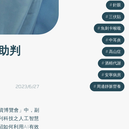
針眼
針眼
三伏貼
三伏貼
魚刺卡喉嚨
魚刺卡喉嚨
中耳炎
中耳炎
助判
高山症
高山症
酒精代謝
酒精代謝
安寧病房
安寧病房
2023/6/27
周邊靜脈營養
周邊靜脈營養
投資博覽會」中，副
利科技之人工智慧
如何利用AI有效