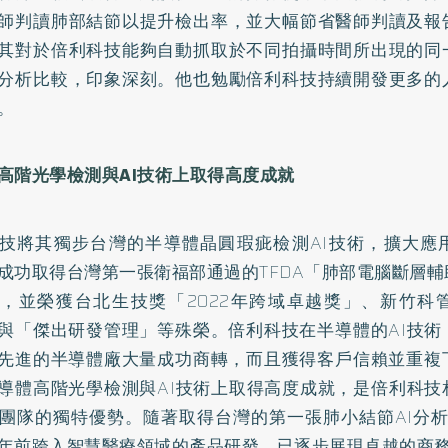
師判讀肺部結節以提升檢出率，並大幅節省醫師判讀及報
其對於倍利科技能夠自動抓取於不同拍攝時間所出現的同
分析比較，印象深刻。他也勉勵倍利科技持續開發更多的
。
高階光學檢測與AI技術上取得高度成就
技將其獨步台灣的半導體晶圓瑕疵檢測AI技術，擴大應
成功取得台灣第一張衛福部通過的TFDA「肺部電腦斷層
，並榮獲台北生技獎「2022年跨域卓越獎」、新竹科
與「傑出研發管理」等殊榮。倍利科技在半導體的AI技術
先進的半導體廠大量成功商轉，而且獲得客戶信賴並重複下
導體高階光學檢測與AI技術上取得高度成就，是倍利科技
發團隊的獨特優勢。隨著取得台灣的第一張肺小結節AI分析
年前跨入智慧醫療領域的產品研發，已逐步展現卓越的商