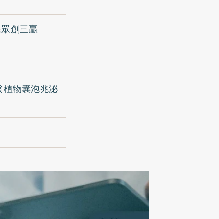
民眾創三贏
發植物囊泡兆泌