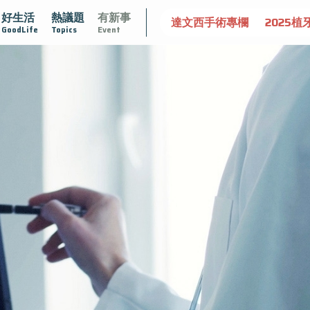
好生活
熱議題
有新事
守護骨骼健康
達文西手術專欄
2025植牙指南
漸凍不孤
GoodLife
Topics
Event