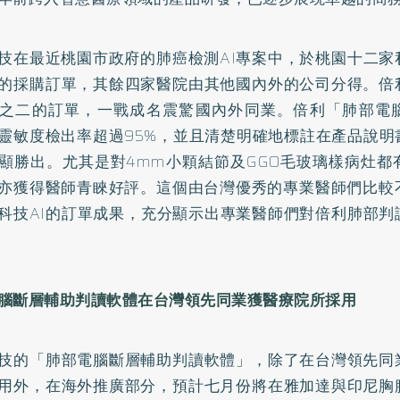
技在最近桃園市政府的肺癌檢測AI專案中，於桃園十二家
的採購訂單，其餘四家醫院由其他國內外的公司分得。倍
之二的訂單，一戰成名震驚國內外同業。倍利「肺部電
靈敏度檢出率超過95%，並且清楚明確地標註在產品說明
顯勝出。尤其是對4mm小顆結節及GGO毛玻璃樣病灶都
亦獲得醫師青睞好評。這個由台灣優秀的專業醫師們比較不
科技AI的訂單成果，充分顯示出專業醫師們對倍利肺部判
腦斷層輔助判讀軟體在台灣領先同業獲醫療院所採用
技的「肺部電腦斷層輔助判讀軟體」，除了在台灣領先同
用外，在海外推廣部分，預計七月份將在雅加達與印尼胸