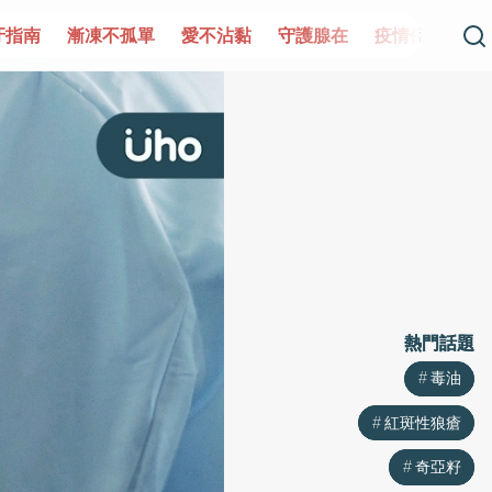
單
愛不沾黏
守護腺在
疫情保衛戰
再生醫學
愛的未
熱門話題
熱門話題
毒油
毒油
紅斑性狼瘡
紅斑性狼瘡
奇亞籽
奇亞籽