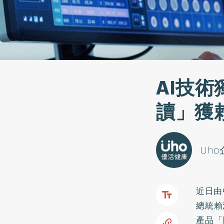
AI技
讀」獲
Uh
近日由
總統賴
產品「