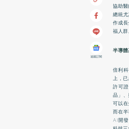
協助醫
總統尤
作成長
福人群
半導體
追蹤訂閱
倍利科
上，已
許可證
品」、
可以在
而在半
AI開
科技三