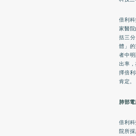
倍利科
家醫院
括三分
體」的
者中明
出率，
擇倍利
肯定。
肺部電
倍利科
院所採