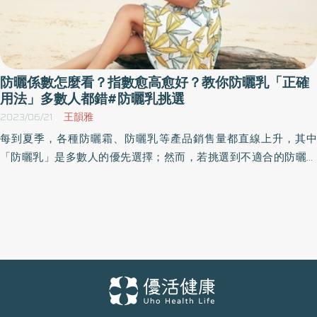
防曬係數怎麼看？指數愈高愈好？教你防曬乳「正確
用法」多數人都錯#防曬乳挑選
2023/06/21
王韻雅
每到夏季，各種防曬霜、防曬乳等產品銷售量都直線上升，其中
「防曬乳」是多數人的優先選擇；然而，若挑選到不適合的防曬產
品，效果可能會打折。這次《優活健康網》整理了防曬乳的相關知
識，包括防曬係數怎麼看、防曬乳挑選、防曬乳用法，讓你在這個
夏天選對防曬乳，盡情享受陽光、海浪與沙灘！