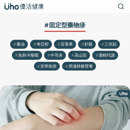
#固定型藥物疹
毒油
奇亞籽
百香果
針眼
三伏貼
魚刺卡喉嚨
中耳炎
高山症
酒精代謝
安寧病房
周邊靜脈營養