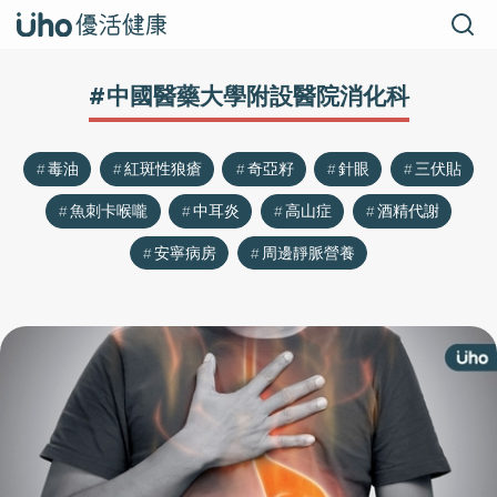
#中國醫藥大學附設醫院消化科
毒油
紅斑性狼瘡
奇亞籽
針眼
三伏貼
魚刺卡喉嚨
中耳炎
高山症
酒精代謝
安寧病房
周邊靜脈營養