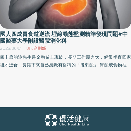
國人四成胃食道逆流 埋線動態監測精準發現問題#中
國醫藥大學附設醫院消化科
2023/06/01
Uho企劃部
四十歲的謝先生是金融業上班族，長期工作壓力大，經常半夜回家
後才進食，長期下來自己感覺有俗稱的「溢刺酸」-胃酸或食物往上
倒流進入食道，謝先生原不以為意，自行買成藥服用稍獲得緩解，
直到最近，謝先生忽然發生火燒心的症狀越發頻繁，尤其睡覺到半
夜經常被火燒心驚醒，到後來只要是平躺就是出現火燒心，還併發
乾咳無法再入睡，隔天上班精神不濟、無法完成工作，造成謝先生
精神緊繃、易怒，甚至動起自殺的念頭，多重折磨下經介紹到中國
醫藥大學附設醫院消化科蕭望德醫師門診尋求幫助，蕭醫師建議謝
先生進行「動態酸鹼值監測 (ambulatory pH monitor)」：將一條0.2
公分細小導管，經謝先生的鼻腔放入食道與胃附近，導管外接動態