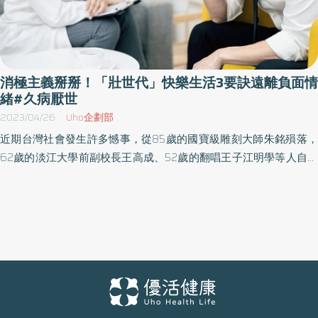
消極主義掰掰！「壯世代」快樂生活3要訣遠離負面情
緒#久病厭世
2023/04/26
Uho企劃部
近期台灣社會發生許多憾事，從85歲的國寶級雕刻大師朱銘殞落，
62歲的淡江大學前副校長王高成、52歲的翻唱王子江明學等人自殺
事件，讓人重新關注身為社會「三明治夾層」的壯世代族群，在面
臨自身健康走下坡時，同時兼顧上有老、下有小的巨大照顧壓力，
唯有透過健康的心理與正確的舒壓方法，在工作與家庭找到平衡的
蹺蹺板，讓生活充滿正能量！ 熟記3要訣擁抱正能量人生 壯世代教
科文協會理事長吳春城分享，身處人生黃金期的壯世代，當遇到難
題時，別忘了熟記以下3要訣，一起擁抱正能量人生。首先是「去除
標籤化」，當你在人生低谷時，造成的原因往往是諸多事件的積
累，並非一蹴可及，我們應該去除標籤化，不隨意定義他人；其次