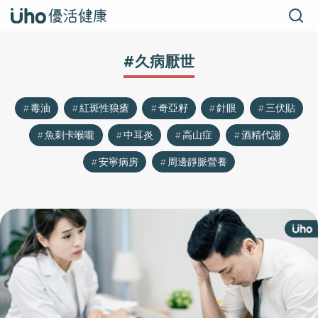
#久病厭世
毒油
紅斑性狼瘡
奇亞籽
針眼
三伏貼
魚刺卡喉嚨
中耳炎
高山症
酒精代謝
安寧病房
周邊靜脈營養