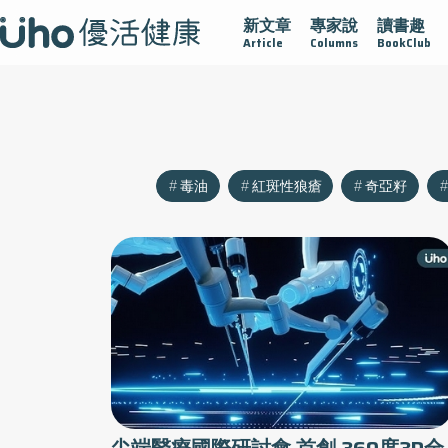
新文章
專家說
讀書趣
沾黏
守護腺在
疫情保衛戰
再生醫學
愛的未來視
Article
Columns
BookClub
毒油
紅斑性狼瘡
奇亞籽
尖端醫療國際研討會 首創 360度3D全