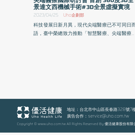
景達文西機械手術#3D全景虛擬實境
2023/04/25
Uho企劃部
科技發展日新月異，現代尖端醫療已不可同日
語，臺中榮總致力推動「智慧醫療、尖端醫療
精準醫療、再生醫療」，陳適安院長就任後，
立「尖端醫療委員會」結合最新穎的設備，強
前瞻醫療，全力拓展尖端醫療，創新發展多元
療技術，提升研究量能及臨床應用，期許成為
國尖端特色醫療標竿醫院及世界發展尖端醫療
先導。臺中榮總在尖端醫療委員會成立後，202
年全國首創運用5G傳送心導管手術影像並完成
台首例「達文西手術5G遠程協作」，2022年
行了全臺首例結合「AR眼鏡」及「術中導航
地址：台北市中山區長春路328號7
廣告合作：
service@uho.com.tw
位技術」高難度脊椎側彎矯正手術，更在今年
Copyright © www.uho.com.tw All Rights Reserved By 優活健康股份有
為全臺首家同時擁有三科(泌尿外科、大腸直腸
科、耳鼻喉科)達文西手術教學示範中心資格之