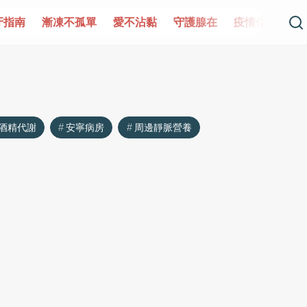
牙指南
漸凍不孤單
愛不沾黏
守護腺在
疫情保衛戰
酒精代謝
安寧病房
周邊靜脈營養