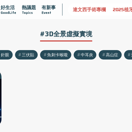
好生活
熱議題
有新事
認識攝護腺肥大
守護骨骼健康
達文西手術專欄
2025植
GoodLife
Topics
Event
#3D全景虛擬實境
針眼
三伏貼
魚刺卡喉嚨
中耳炎
高山症