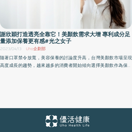
謝欣穎打造透亮全靠它！美顏飲需求大增 專利成分足
量添加保養更有感#光之女子
2023/04/13
Uho企劃部
隨著口罩禁令放寬，美容保養的討論度升高，台灣美顏飲市場呈現
高度成長的趨勢，越來越多的消費者開始傾向選擇美顏飲作為保養
品之一，除了追求美顏效果外，多數消費者對於品質要求也越來越
高，更注重產品的成分品質、安全性、口感等。今(12日) MIT品牌
「璦研司」公開品牌旗下美顏產品「光之飲」年度代言人-謝欣穎，
首度代言保健食品的謝欣穎表示，因為工作關係，常常要在戶外拍
攝或是睡眠不夠充足，很容易反應在肌膚狀況上，因此對於保養會
特別注重，也在現場分享了使用心得。 美顏市場需求年年攀升 MIT
品牌璦研司打破削價紅海 添加專利成份不手軟 現代人的生活節奏
快，常常忙碌於工作和生活之間，沒有時間進行繁複的美容保養。