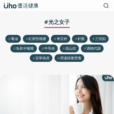
#光之女子
毒油
紅斑性狼瘡
奇亞籽
針眼
三伏貼
魚刺卡喉嚨
中耳炎
高山症
酒精代謝
安寧病房
周邊靜脈營養