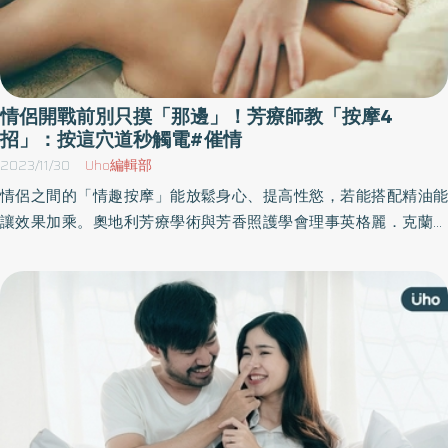
情侶開戰前別只摸「那邊」！芳療師教「按摩4
招」：按這穴道秒觸電#催情
2023/11/30
Uho編輯部
情侶之間的「情趣按摩」能放鬆身心、提高性慾，若能搭配精油能
讓效果加乘。奧地利芳療學術與芳香照護學會理事英格麗．克蘭迪
恩—用（Ingrid Kleindienst-John）於《奧地利奶奶給妳的居家芳療
小藥鋪》一書中，分享植物藥草與芳療知識，教導讀者透過芳療舒
緩身體不適、探索自己身體。以下為原書摘文：