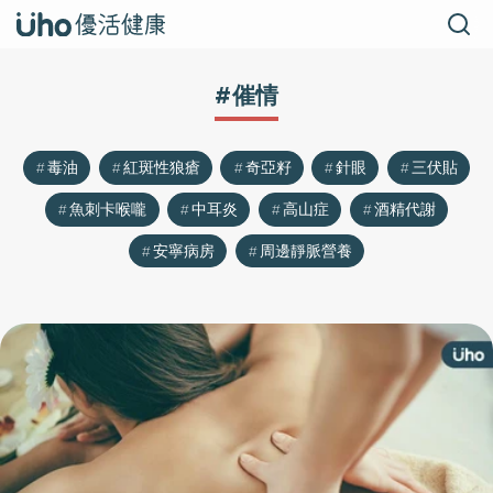
#催情
毒油
紅斑性狼瘡
奇亞籽
針眼
三伏貼
魚刺卡喉嚨
中耳炎
高山症
酒精代謝
安寧病房
周邊靜脈營養