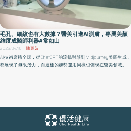
毛孔、細紋也有大數據？醫美引進AI測膚，專屬美顏
維度成醫師利器#常如山
2023/04/10
陳麗茹
AI技術席捲全球，從ChatGPT的流暢對談到Midjourney美圖生成，
都展現了無限潛力，而這樣的趨勢運用同樣也體現在醫美領域。台
灣愛爾麗醫美集團率先引進「智能測膚儀」迅速引發討論，究竟AI
運用在醫美上有哪些可能性？有哪些好處？ 現代人追求美麗的標準
已經有了改變，特別是對於臉部的美感目標，已經不是針對單一部
位改善，而是希望追求一種協調性、同時更符合個人特質的展現。
隨著年齡的增長，不論是膠原蛋白流失導致鬆弛，或者歲月帶來的
細紋等問題，都是一種自然而然的變化，然而透過醫美療程的進
步，不論無創或者微創，只要提早因應並找到正確的保養之道，都
能夠協助維持良好狀態。 科學化數據找出肌膚真正問題 AI技術運用