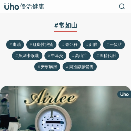
#常如山
毒油
紅斑性狼瘡
奇亞籽
針眼
三伏貼
魚刺卡喉嚨
中耳炎
高山症
酒精代謝
安寧病房
周邊靜脈營養