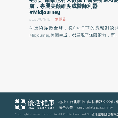
膚，專屬美顏維度成醫師利器
#Midjourney
2023/04/10
陳麗茹
AI技術席捲全球，從ChatGPT的流暢對談
Midjourney美圖生成，都展現了無限潛力，而
樣的趨勢運用同樣也體現在醫美領域。台灣愛
麗醫美集團率先引進「智能測膚儀」迅速引發
論，究竟AI運用在醫美上有哪些可能性？有哪
好處？ 現代人追求美麗的標準已經有了改變
特別是對於臉部的美感目標，已經不是針對單
部位改善，而是希望追求一種協調性、同時更
合個人特質的展現。 隨著年齡的增長，不論是膠
原蛋白流失導致鬆弛，或者歲月帶來的細紋等
題，都是一種自然而然的變化，然而透過醫美
地址：台北市中山區長春路328號7
廣告合作：
service@uho.com.tw
程的進步，不論無創或者微創，只要提早因應
Copyright © www.uho.com.tw All Rights Reserved By 優活健康股份有
找到正確的保養之道，都能夠協助維持良好