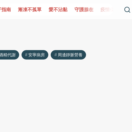
牙指南
漸凍不孤單
愛不沾黏
守護腺在
疫情保衛戰
酒精代謝
安寧病房
周邊靜脈營養