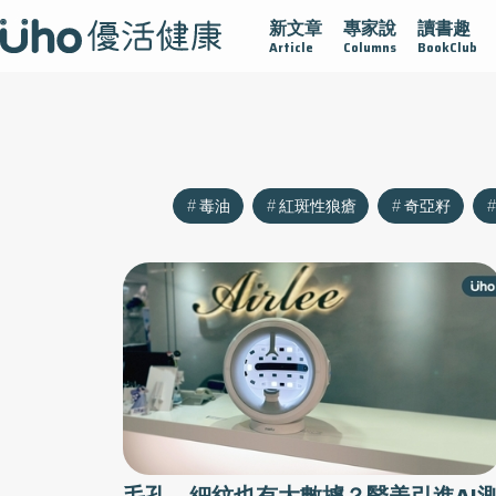
新文章
專家說
讀書趣
沾黏
守護腺在
疫情保衛戰
再生醫學
愛的未來視
Article
Columns
BookClub
毒油
紅斑性狼瘡
奇亞籽
毛孔、細紋也有大數據？醫美引進AI