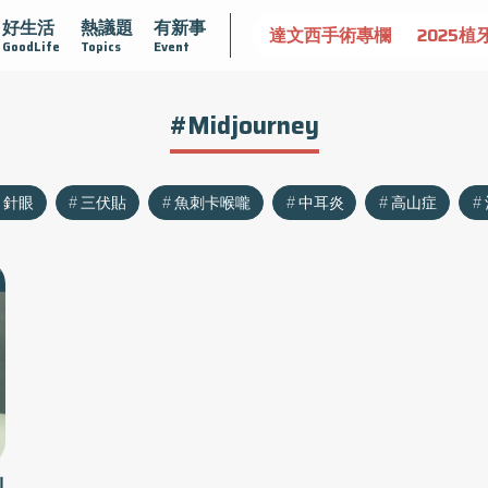
好生活
熱議題
有新事
認識攝護腺肥大
守護骨骼健康
達文西手術專欄
2025植
GoodLife
Topics
Event
#Midjourney
針眼
三伏貼
魚刺卡喉嚨
中耳炎
高山症
測