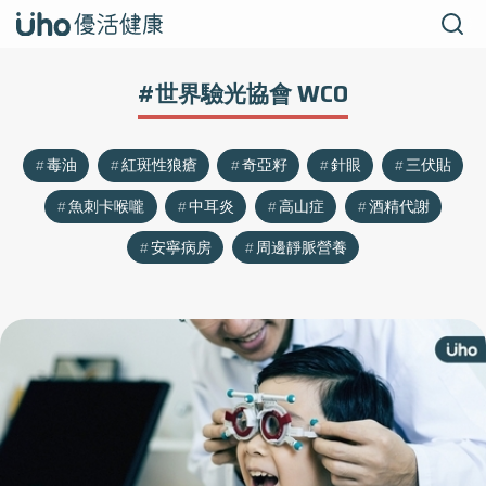
#世界驗光協會 WCO
毒油
紅斑性狼瘡
奇亞籽
針眼
三伏貼
魚刺卡喉嚨
中耳炎
高山症
酒精代謝
安寧病房
周邊靜脈營養