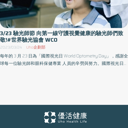
3/23 驗光師節 向第一線守護視覺健康的驗光師們致
敬!#世界驗光協會 WCO
2023/03/24
Uho企劃部
每年的 3 月 23 日為「國際視光日 World Optometry Day」，感謝全
球每一位驗光師和眼科保健專業 人員的辛勞與努力。國際視光日可
以追溯到 1986 年，當時美國驗光協會前主席 G. Burt Holmes 博 士
接管 IOOL(國際驗光和光學聯盟)，致力於提高全球視力保健。為慶
祝驗光專業的不斷發展，同 時呼籲民眾注重眼睛健康，而訂定了這
個值得紀念的日子。 驗光師專業與執業範疇 驗光師的養成專業涵蓋
了眼球解剖學、生理學、視覺光學、配鏡學等等專業範疇。根據國
際防盲機 構統計，目前全球有超過 33 萬名驗光人員。其中美國及英
國驗光師執業的範疇較廣，涵蓋疾病診斷 與治療;世界驗光協會
WCO 認知各國在視光領域的演進歷史不同，從而發展出不同的立法