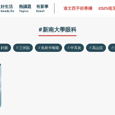
好生活
熱議題
有新事
認識攝護腺肥大
守護骨骼健康
達文西手術專欄
2025植
GoodLife
Topics
Event
#新南大學眼科
針眼
三伏貼
魚刺卡喉嚨
中耳炎
高山症