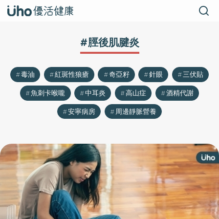
#脛後肌腱炎
毒油
紅斑性狼瘡
奇亞籽
針眼
三伏貼
魚刺卡喉嚨
中耳炎
高山症
酒精代謝
安寧病房
周邊靜脈營養