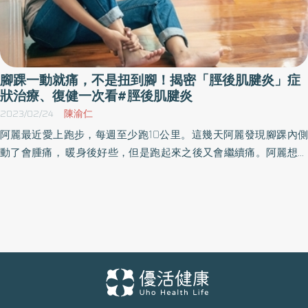
腳踝一動就痛，不是扭到腳！揭密「脛後肌腱炎」症
狀治療、復健一次看#脛後肌腱炎
2023/02/24
陳渝仁
阿麗最近愛上跑步，每週至少跑10公里。這幾天阿麗發現腳踝內側
動了會腫痛， 暖身後好些，但是跑起來之後又會繼續痛。阿麗想說
自己又沒扭到腳，應該不久後就會好，然而沒有好轉的跡象，不要
說跑步，阿麗連走路都一拐一拐的。