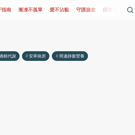
牙指南
漸凍不孤單
愛不沾黏
守護腺在
疫情保衛戰
酒精代謝
安寧病房
周邊靜脈營養