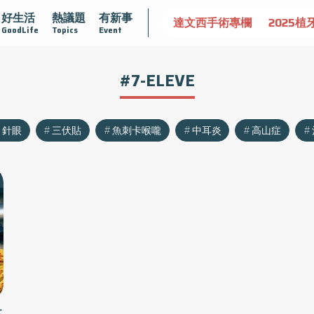
好生活
熱議題
有新事
認識攝護腺肥大
守護骨骼健康
達文西手術專欄
2025植
GoodLife
Topics
Event
#7-ELEVE
針眼
三伏貼
魚刺卡喉嚨
中耳炎
高山症
駐