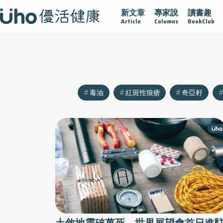
新文章
專家說
讀書趣
沾黏
守護腺在
疫情保衛戰
再生醫學
愛的未來視
Article
Columns
BookClub
毒油
紅斑性狼瘡
奇亞籽
土敘地震破萬死，世界展望會首日進