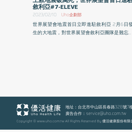
敘利亞#7-ELEVE
2023/02/10
Uho企劃部
世界展望會地震首日立即進駐敘利亞 2月6日發
生的大地震，對世界展望會敘利亞團隊是難忘
一天。團隊中許多人在第一時間受到衝擊，其
一位志工因地震失去性命，辦公室也在地震中
損，但在極短時間的休整後，世界展望會敘利
團隊於地震首日迅速部署80萬美金的維生物資
庇護所設備，範圍涵蓋土耳其南部與敘利亞西
部的數個災區。 世界展望會敘利亞團隊表示，在
2月6日的土敘大地震後，成千上萬的人民瞬間
失去家園，流連街頭。劫後餘生的災民們目前
需要的就是維生必須物品的補給，食、衣、住
地址：台北市中山區長春路328號7
廣告合作：
service@uho.com.tw
物資品迅速進入現場是首要任務。世界展望會
Copyright © www.uho.com.tw All Rights Reserved By 優活健康股份有
利亞團隊在大地震發生前就已部署在敘利亞西
部，根據聯合國統計數字指出，目前該地區有