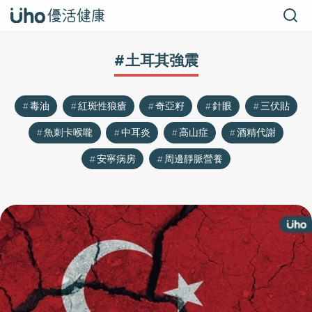
#土耳其強震
毒油
紅斑性狼瘡
奇亞籽
針眼
三伏貼
魚刺卡喉嚨
中耳炎
高山症
酒精代謝
安寧病房
周邊靜脈營養