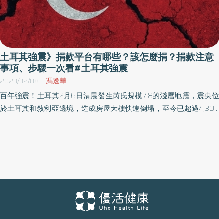
土耳其強震》捐款平台有哪些？該怎麼捐？捐款注意
事項、步驟一次看#土耳其強震
2023/02/08
馮逸華
百年強震！土耳其2月6日清晨發生芮氏規模7.8的淺層地震，震央位
於土耳其和敘利亞邊境，造成房屋大樓快速倒塌，至今已超過4,300
人死亡、逾萬人受傷，死傷人數仍不斷攀升中。許多台灣民眾也希
望能捐款幫忙，不過到底「要去哪裡捐款？」、「有哪些管道？」
以下《優活健康網》整理3大賑災平台、捐款流程，提供大家參考，
共同響應做愛心。