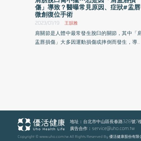
傷」導致？醫曝常見原因、症狀#盂唇
微創復位手術
2023/01/19
王韻雅
肩關節是人體中最常發生脫臼的關節，其中「
盂唇損傷」大多因運動損傷或摔倒而發生，導
肩膀和手臂會非常疼痛，該疾病大多不會有嚴
併發症，但疼痛可能會影響睡眠，降低患者的
活品質。對此，骨科醫師建議，導致關節脫臼
原因很多，並且嚴重程度也有所不同，因此當
節處受到傷害並出現疼痛，應尋求專科醫師
療。
地址：台北市中山區長春路328號7
廣告合作：
service@uho.com.tw
Copyright © www.uho.com.tw All Rights Reserved By 優活健康股份有