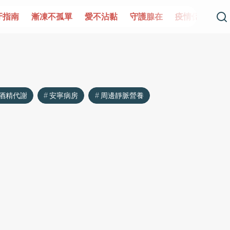
牙指南
漸凍不孤單
愛不沾黏
守護腺在
疫情保衛戰
酒精代謝
安寧病房
周邊靜脈營養