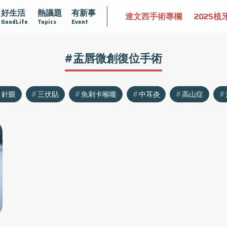
好生活
熱議題
有新事
認識攝護腺肥大
守護骨骼健康
達文西手術專欄
2025植
GoodLife
Topics
Event
#盂唇微創復位手術
針眼
三伏貼
魚刺卡喉嚨
中耳炎
高山症