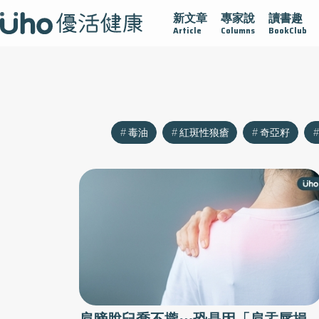
新文章
專家說
讀書趣
沾黏
守護腺在
疫情保衛戰
再生醫學
愛的未來視
Article
Columns
BookClub
毒油
紅斑性狼瘡
奇亞籽
肩膀脫臼喬不攏⋯恐是因「肩盂唇損