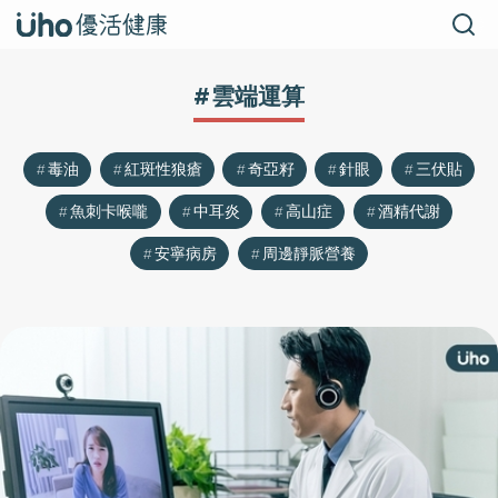
#雲端運算
毒油
紅斑性狼瘡
奇亞籽
針眼
三伏貼
魚刺卡喉嚨
中耳炎
高山症
酒精代謝
安寧病房
周邊靜脈營養