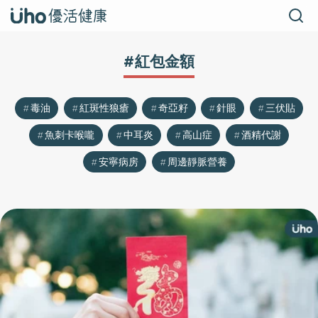
#紅包金額
毒油
紅斑性狼瘡
奇亞籽
針眼
三伏貼
魚刺卡喉嚨
中耳炎
高山症
酒精代謝
安寧病房
周邊靜脈營養