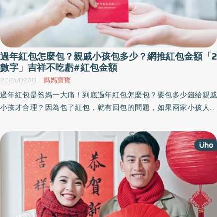
過年紅包怎麼包？親戚小孩包多少？網推紅包金額「2
數字」吉祥不吃虧#紅包金額
2024/02/10
媽媽寶寶
過年紅包是爸媽一大痛！到底過年紅包怎麼包？要包多少錢給親戚
小孩才合理？因為包了紅包，就有回包的問題，如果兩家小孩人數
落差大，包少怕失禮節，包多又怕吃虧。《優活健康網》特摘此篇
幫你過好年，建議民眾可包200、600元最剛好，不僅是大家都接
受的好數字，沾沾喜氣的同時也不會讓自己負擔太重。