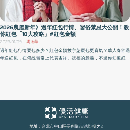
2026農曆新年》過年紅包行情、習俗禁忌大公開！教
你紅包「10大攻略」#紅包金額
2023/01/09
馮逸華
過年紅包行情要包多少？紅包金額數字怎麼包更喜氣？華人春節過
年送紅包，在傳統習俗上代表吉祥、祝福的意義，不過你知道紅包
「最大包」其實不是包給長輩，而是包給「她」嗎？《優活健康
網》為您整理過年包紅包小知識，2026年紅包習俗、禁忌一次看
懂！
地址：台北市中山區長春路328號7樓之2