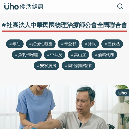
#社團法人中華民國物理治療師公會全國聯合會
毒油
紅斑性狼瘡
奇亞籽
針眼
三伏貼
魚刺卡喉嚨
中耳炎
高山症
酒精代謝
安寧病房
周邊靜脈營養