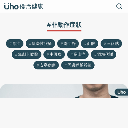
#非動作症狀
毒油
紅斑性狼瘡
奇亞籽
針眼
三伏貼
魚刺卡喉嚨
中耳炎
高山症
酒精代謝
安寧病房
周邊靜脈營養