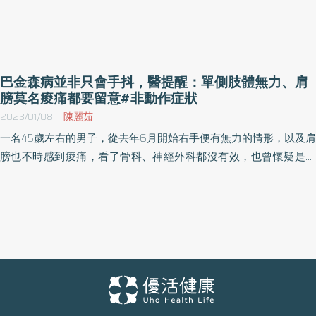
巴金森病並非只會手抖，醫提醒：單側肢體無力、肩
膀莫名痠痛都要留意#非動作症狀
2023/01/08
陳麗茹
一名45歲左右的男子，從去年6月開始右手便有無力的情形，以及肩
膀也不時感到痠痛，看了骨科、神經外科都沒有效，也曾懷疑是否
為中風，但做核磁共振都找不到問題，結果輾轉至基隆長庚看了神
經內科，才發現是巴金森病(帕金森氏症)。 基隆長庚神經內科主治醫
師蘇豐傑說明，個案至很多醫學中心都未找出問題，一直到其門診
後發現右手有顫抖的情形，同時發現動作變得緩慢僵硬，加上脫下
口罩發現有巴金森病的「撲克臉」（面部很難有表情）症狀，經過
抽血與腦部的多巴胺掃描檢查後，確診為巴金森病。 由於初期症狀
不明顯，因此常常會被忽略，蘇豐傑醫師門診也不乏是已經生活受
到影響的病人才來就診，如走路已經出現困難、四肢無力，或者是