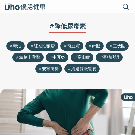
#降低尿毒素
毒油
紅斑性狼瘡
奇亞籽
針眼
三伏貼
魚刺卡喉嚨
中耳炎
高山症
酒精代謝
安寧病房
周邊靜脈營養