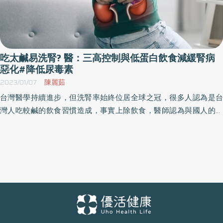
吃太鹹易洗腎? 醫：三高控制與低蛋白飲食減緩腎病
惡化#降低尿毒素
2023/01/07
陳麗茹
台灣醫學持續進步，但洗腎率始終位居全球之冠，很多人認為是台
灣人吃較鹹的飲食習慣造成，事實上除飲食，醫師認為與國人的三
高等慢性疾病的普及與罹患腎病後是否遵照醫囑有很大的關聯。 大
林慈濟醫院腎臟內科黃柏諭醫師表示，台灣洗腎人口逐年增加，與
糖尿病、高血壓等慢性疾病造成的腎病有很大關係，洗腎人口當中
有4成多是糖尿病引起，三高或者是併發症如心血管問題、腦中風
等，都是罹患腎病的高風險因子。 台灣的老年人口較多，平均餘命
越來越長，黃醫師說明，以前的人因為餘命較短，可能在未接受洗
腎前就已死亡，因此洗腎的盛行率沒有現在這麼高；現今對於洗腎
病患照護較完備，也延長了存活的年限，這也是洗腎盛行率高的原