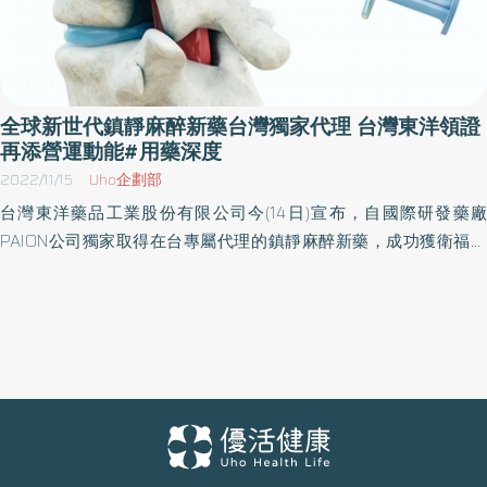
全球新世代鎮靜麻醉新藥台灣獨家代理 台灣東洋領證
再添營運動能#用藥深度
2022/11/15
Uho企劃部
台灣東洋藥品工業股份有限公司今(14日)宣布，自國際研發藥廠
PAION公司獨家取得在台專屬代理的鎮靜麻醉新藥，成功獲衛福部
食藥署核准藥品許可證，預計今年第四季投入國內自費市場，期以
全球新世代鎮靜麻醉新藥嘉惠國人外，也增添營運成長動能。 全球
麻醉藥物領域已近20年沒有新藥上市。而PAION公司成功研發著重
於藥物反應時間及安全性的鎮靜麻醉新藥都讓各國醫界高度期待。
為了提供醫療團隊多元醫療解決方案以及滿足國內臨床需求，台灣
東洋與德國研發藥廠PAION公司旗下的PAION UK Ltd.合作，並擁有
其鎮靜麻醉新藥在台獨家經銷權，台灣東洋更進一步取得藥證。
PAION公司執行長Jim Phillips表示：「非常高興能與優秀卓越的台灣