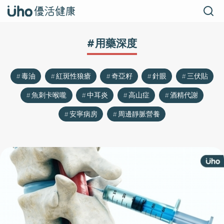
#用藥深度
毒油
紅斑性狼瘡
奇亞籽
針眼
三伏貼
魚刺卡喉嚨
中耳炎
高山症
酒精代謝
安寧病房
周邊靜脈營養