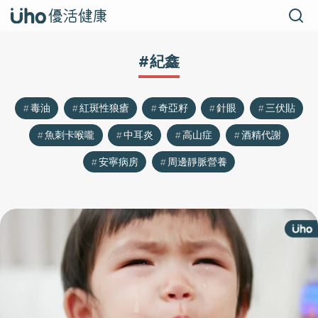
#紀鑫
毒油
紅斑性狼瘡
奇亞籽
針眼
三伏貼
魚刺卡喉嚨
中耳炎
高山症
酒精代謝
安寧病房
周邊靜脈營養