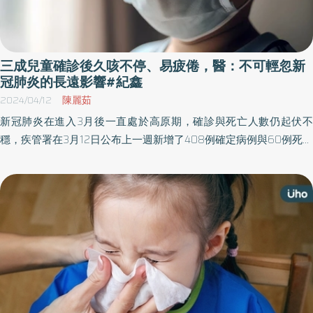
明，目前新冠肺炎重症個案以65歲以上年長者為主，但其實幾個月
大的嬰幼兒，或是有慢性疾病如肺功能較差、腦性麻痺、先天性心
臟疾病等免疫力較差的兒童仍舊是高危險群。紀鑫醫師表示，以目
前的病毒株來看，兒童重症不至於會發展到像是MIS-C（兒童多系統
三成兒童確診後久咳不停、易疲倦，醫：不可輕忽新
發炎症候群）的狀況，但仍要注意染疫後仍可能造成呼吸困難，嚴
冠肺炎的長遠影響#紀鑫
重會有插管風險，甚至腦炎併發症。紀鑫醫師強調，小孩的病程會
2024/04/12
陳麗茹
更快速，更會以非典型狀態表現，若出現哮吼聲、聲音沙啞，以及
新冠肺炎在進入3月後一直處於高原期，確診與死亡人數仍起伏不
喉嚨腫起都要特別注意，盡早施打疫苗是比較好的預防方式。 10月
穩，疾管署在3月12日公布上一週新增了408例確定病例與60例死亡
最新的JN.1新冠肺炎疫苗與流感疫苗同步開打，很多家長詢問之前已
病例，死亡個案當中有一名1歲沒有接種XBB疫苗的孩童，發病到不
經打過新冠肺炎疫苗是否還要接種？紀鑫醫師指出，疫苗帶來的免
治的病程僅有短短5天。疾管局持續呼籲民眾盡快接種XBB疫苗做好
疫力會隨時間降低，以新冠肺炎病毒的特色來看，3～6個月就會出
防護，另一方面，兒科門診感染人數同樣也有增加趨勢，更有住院
現變異，由於病毒有免疫逃脫特性，即便打過疫苗或曾感染，其實
個案，醫師也呼籲家長務必留心孩子狀況。 馬偕紀念醫院兒科部主
到現在幾乎已經沒有抗體，因此要接種最新的JN.1新冠疫苗。 紀鑫醫
任紀鑫醫師表示，門診觀察到孩童感染新冠肺炎的數量與前一年同
師表示，新冠疫苗為mRNA疫苗，只要不是感冒或發燒中急症，兒童
期相比，明顯增長，兒童一旦染疫，比較嚴重的表現會有像是咳嗽
都能與流感疫苗、五合一、日本腦炎、肺炎鏈球菌疫苗等其他常規
出現哮吼聲、聲帶發炎（燒聲）、呼吸急促等，如果孩子有上呼吸
疫苗同時接種。至於家長擔心的副作用問題，紀鑫醫師說明，施打
道症狀千萬不可輕忽。另外，急診病患也有增加情形，以馬偕醫院
疫苗後48小時內可能發燒、倦怠，但2～3天多能恢復，現在的疫苗
來說，從去年秋冬至今呼吸道疾病的患者一直很多，進一步檢驗