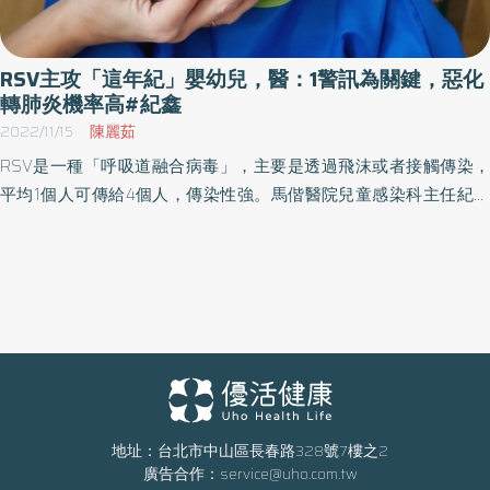
透過調整佐劑成分，也有因應孩童調整劑量，已經非常少見嚴重副
後，約有5~10％是新冠肺炎患者，如果發現是新冠肺炎患者就會集
作用。 家中傳染來源1/3來自孩童，有年長者、嬰兒更要留意 目前無
中照護，避免發展成重症的風險。 不可忽視新冠肺炎對兒童的長遠
法預料10月是否會有社區感染風險升高的狀況，紀鑫醫師解釋，雖
影響 接種疫苗仍舊是降低感染、重症風險的最好方法，隨著疫情再
RSV主攻「這年紀」嬰幼兒，醫：1警訊為關鍵，惡化
然現在兒童重症不多，但仍有新冠合併其他疾病感染而住院的個
度升溫，疫苗保護刻不容緩，紀鑫醫師指出，以門診中年滿六個月
轉肺炎機率高#紀鑫
案，加上孩童沒有口服抗病毒藥物可以使用，主要是症狀治療，因
至十二歲的孩童來看，打疫苗的孩童數量確實有微幅增長，但疫苗
2022/11/15
陳麗茹
此更應趁疫情趨緩先施打疫苗預作準備，特別是出生滿6個月、從沒
覆蓋率仍不足。 3月初有2名分別為1歲及6歲兒童的新冠肺炎死亡案
RSV是一種「呼吸道融合病毒」，主要是透過飛沫或者接觸傳染，
有打過新冠肺炎疫苗的小嬰兒更要加強防護。 紀鑫醫師也提醒，目
例，都沒有接種XBB疫苗，為今年首見，疾管署特別提醒，雖目前
平均1個人可傳給4個人，傳染性強。馬偕醫院兒童感染科主任紀鑫
前觀察新冠肺炎感染的渠道有三分之一是學齡兒童帶回家的，小朋
沒有證據顯示JN.1比其他變異株更具殺傷力，但家長仍不能忽略新冠
說明，9月入秋後門診因為RSV就診的病患就達四分之一多。 「呼吸
友可能自己是輕症，但家中的年長者或嬰幼兒卻症狀比較嚴重。幼
肺炎這個難纏的「兒童隱形殺手」。 有不少民眾以為即便確診新冠
道融合病毒」是當病毒感染到上皮細胞時，會使得細胞脫落融合導
兒園、學校幾乎是病毒主要傳播場域，最怕的就是孩子變成病毒運
也只像小感冒一樣，而輕忽了長期影響力，紀鑫醫師提醒，以兒童
致發炎，因此會發生相關症狀。紀鑫表示，RSV好發族群為2歲以下
送者，如果家裡上有阿公阿嬤，下又有嬰幼兒的弟弟妹妹，就等於
來說，從臨床觀察確診後最大的問題就是出現長期咳嗽、明顯疲倦
嬰幼兒，症狀會有像發燒、流鼻涕、咳嗽、有痰，最主要的指標就
暴露在更高的風險環境，因此再度呼籲讓兒童除了施打最新JN.1疫苗
感的狀況。除臨床發現之外，根據國際研究統計數據來看，確診後
是會發出咻咻的「喘鳴聲」，類似像是氣喘的狀態。 呼吸急促有痰
外，也要提醒兒童做好防疫工作，勤洗手與戴口罩都不能忽略。
的個案中有30％在三十天甚至延續到九十天都還存在咳嗽與疲勞的
的哮喘聲需高度警覺 RSV最需要注意的部分就是常一下子轉惡化，
症狀，因此，絕不可小看新冠肺炎的病毒的長遠影響。「長新冠的
如果本來只是輕微咳嗽突然轉為喘跟痰多且食慾不振就要特別注
症狀在沒有施打疫苗的個案身上更明顯，有打疫苗者確實發生長期
意，尤其是年紀較小、早產兒、先天性心臟病、慢性肺病、免疫缺
症狀的機率較低。」 學生群聚確診風險高，籲配合校園接種計畫 紀
乏的孩童，更是高危險族群。 上呼吸道疾病比較： 一般感冒 症狀：
地址：台北市中山區長春路328號7樓之2
鑫醫師強調，即便已確診過或是先前有施打舊版疫苗的民眾，當超
廣告合作：
service@uho.com.tw
咳嗽、流鼻涕、發燒（不一定發生） 病程：2～3天 危險性：視感冒