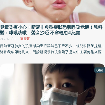
兒童染疫小心！新冠非典型症狀恐釀呼吸危機！兒科
醫：哮吼咳嗽、聲音沙啞 不容輕忽#紀鑫
2024/11/04
陳麗茹
目前新冠肺炎的孩童感染重症雖然已下降不少，但兒科醫師提醒，
隨著秋冬即將到來，門診發現學齡孩童幾乎是家中主要傳染來源，
如果家中有阿公阿嬤年長者，或者是嬰幼兒的二寶、三寶，一定要
讓兒童疫苗打好打滿避免變成病毒運送者。 馬偕紀念醫院兒科部主
任紀鑫醫師表示，9月開學後臨床上看到的新冠案例沒有明顯增加，
但隨著秋冬呼吸道疾病好發時節即將到來，加上歐美的新冠肺炎疫
情已在上升，顯示病毒變異株具備免疫逃脫特性，且舊的疫苗保護
力都已經下降；通常台灣與國外病毒感染狀態大約差2、3個月，但
隨著出國的人數越來越多，仍舊要特別注意新冠肺炎會在秋冬再度
流行。 新冠肺炎疫苗都能與流感、五合一同時間施打 紀鑫醫師說