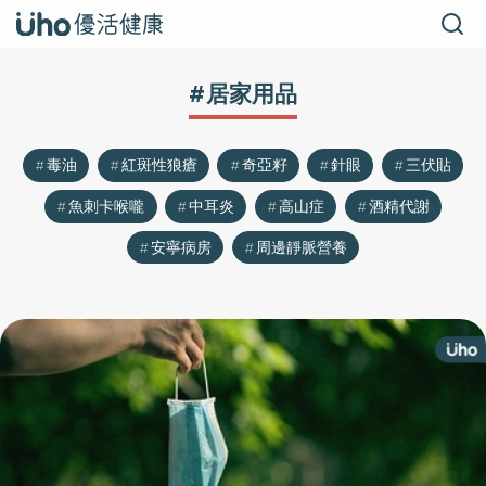
#居家用品
毒油
紅斑性狼瘡
奇亞籽
針眼
三伏貼
魚刺卡喉嚨
中耳炎
高山症
酒精代謝
安寧病房
周邊靜脈營養