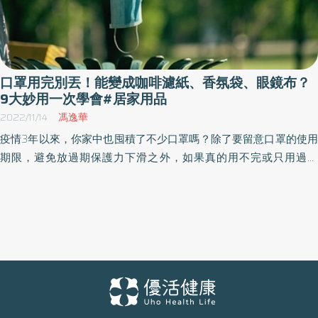
口罩用完別丟！能變成咖啡濾紙、香氛袋、眼鏡布？
9大妙用一次學會#居家用品
2022/11/14
馮逸華
疫情3年以來，你家中也囤積了不少口罩嗎？除了要留意口罩的使用
期限，避免放過期保護力下滑之外，如果真的用不完或只用過一
次，也先別急著丟棄！因為口罩是由多層柔軟的不織布材質所製
成，除了可阻隔細菌灰塵，還能再利用，以下就教你廢棄口罩的消
毒殺菌方式，還有口罩可利用的9個生活小妙招！