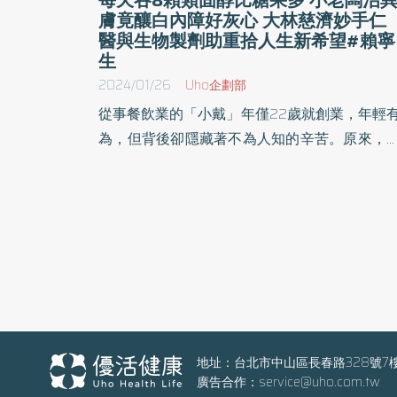
膚竟釀白內障好灰心 大林慈濟妙手仁
醫與生物製劑助重拾人生新希望#賴寧
生
2024/01/26
Uho企劃部
從事餐飲業的「小戴」年僅22歲就創業，年輕
為，但背後卻隱藏著不為人知的辛苦。原來，
戴從小確診異位性皮膚炎，經常搔癢破皮流血
睡不好，不得已服用高劑量類固醇，曾經一天
達8顆，比同學吃的糖果更多，依然無法有效
制，長期更導致白內障，經手術才找回視力。
好，小戴後來遇上嘉義大林慈濟醫院賴寧生
長，經評估後接受生物製劑治療，症狀明顯
善，讓原本不再信任治療的心，重新點燃希望
異位性皮膚炎反覆發作共病多 賴寧生院長是國內
免疫風濕醫療領域的先驅。他表示，異位性皮
地址：台北市中山區長春路328號7
廣告合作：
service@uho.com.tw
炎是一種頑固性濕疹，屬於慢性發炎、反覆