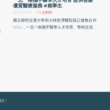
優質醫療服務 #賴寧生
2022/11/10
Uho企劃部
國立陽明交通大學與大林慈濟醫院簽訂建教合作
MOU，一北一南攜手醫學人才培育、學術交流與
有
研究，期盼促成人才回鄉貢獻並發展造福雲嘉民
小
眾的方案，共創社區、醫院及大學三營的成果。
、
在慈濟醫療志業執行長林俊龍見證下，陽明交通
高
大學林奇宏校長、大林慈濟醫院院長賴寧生教授
控
二人9日簽署合作協議。 國內首屈一指的教學研
幸
究型大學，擁有豐沛研究量能，培育出無數優異
院
人才與菁英 嘉義大林慈濟醫院則因慈濟基金會考
改
量雲嘉醫療資源缺乏而成立，二十多年來致力於
。
急重症與社區醫療、醫學研究，並且是臺灣第一
個獲得國際健康促進典範殊榮的醫院。近年來不
膚
樓之2
僅致力醫療發展並著手癌症治療的質子中心籌
發
備，現任院長賴寧生是陽明大學醫學系與臨床醫