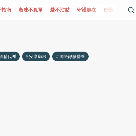
牙指南
漸凍不孤單
愛不沾黏
守護腺在
疫情保衛戰
酒精代謝
安寧病房
周邊靜脈營養