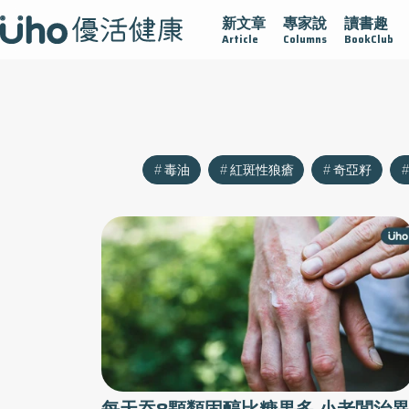
新文章
專家說
讀書趣
沾黏
守護腺在
疫情保衛戰
再生醫學
愛的未來視
Article
Columns
BookClub
毒油
紅斑性狼瘡
奇亞籽
每天吞8顆類固醇比糖果多 小老闆治