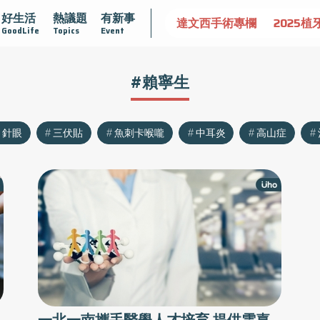
好生活
熱議題
有新事
認識攝護腺肥大
守護骨骼健康
達文西手術專欄
2025植
GoodLife
Topics
Event
#賴寧生
針眼
三伏貼
魚刺卡喉嚨
中耳炎
高山症
異
一北一南攜手醫學人才培育 提供雲嘉