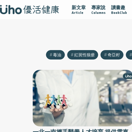
新文章
專家說
讀書趣
沾黏
守護腺在
疫情保衛戰
再生醫學
愛的未來視
Article
Columns
BookClub
毒油
紅斑性狼瘡
奇亞籽
一北一南攜手醫學人才培育 提供雲嘉