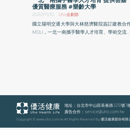
優質醫療服務 #樂齡大學
2022/11/10
Uho企劃部
國立陽明交通大學與大林慈濟醫院簽訂建教合
MOU，一北一南攜手醫學人才培育、學術交流
研究，期盼促成人才回鄉貢獻並發展造福雲嘉
眾的方案，共創社區、醫院及大學三營的成果
在慈濟醫療志業執行長林俊龍見證下，陽明交
大學林奇宏校長、大林慈濟醫院院長賴寧生教
二人9日簽署合作協議。 國內首屈一指的教學研
究型大學，擁有豐沛研究量能，培育出無數優
人才與菁英 嘉義大林慈濟醫院則因慈濟基金會考
量雲嘉醫療資源缺乏而成立，二十多年來致力
急重症與社區醫療、醫學研究，並且是臺灣第
地址：台北市中山區長春路328號7
廣告合作：
service@uho.com.tw
個獲得國際健康促進典範殊榮的醫院。近年來
Copyright © www.uho.com.tw All Rights Reserved By 優活健康股份有
僅致力醫療發展並著手癌症治療的質子中心
備，現任院長賴寧生是陽明大學醫學系與臨床