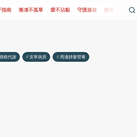
牙指南
漸凍不孤單
愛不沾黏
守護腺在
疫情保衛戰
酒精代謝
安寧病房
周邊靜脈營養