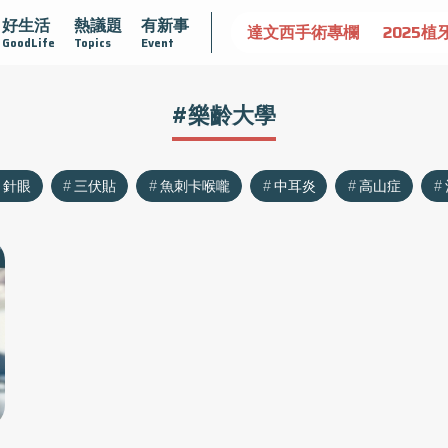
好生活
熱議題
有新事
認識攝護腺肥大
守護骨骼健康
達文西手術專欄
2025植
GoodLife
Topics
Event
#樂齡大學
針眼
三伏貼
魚刺卡喉嚨
中耳炎
高山症