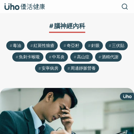
#腦神經內科
毒油
紅斑性狼瘡
奇亞籽
針眼
三伏貼
魚刺卡喉嚨
中耳炎
高山症
酒精代謝
安寧病房
周邊靜脈營養