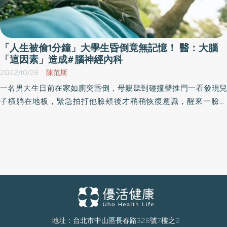
「人生被偷1分鐘」大學生昏倒竟無記憶！ 醫：大腦
「這因素」造成#腦神經內科
2022/10/28
陳范斯
一名男大生日前在家如廁突昏倒，母親聽到碰撞聲推門一看發現兒
子橫躺在地板，緊急拍打他臉頰後才稍稍恢復意識，醒來一臉矇
問：「怎會躺在地上？」送醫後，醫師研判應是「迷走神經性昏
厥」，儘管這病症多數情況都會自然恢復，但要注意可能延伸的頭
部撞擊問題。
地址：台北市中山區長春路328號7樓之2