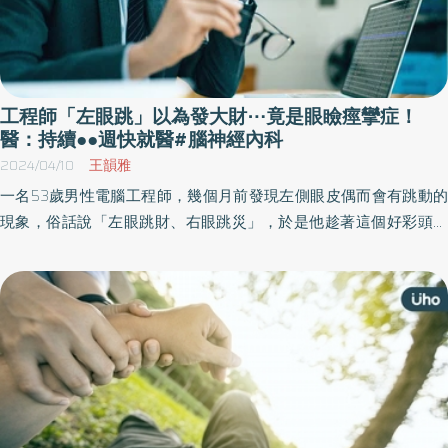
工程師「左眼跳」以為發大財⋯竟是眼瞼痙攣症！
醫：持續●●週快就醫#腦神經內科
2024/04/10
王韻雅
一名53歲男性電腦工程師，幾個月前發現左側眼皮偶而會有跳動的
現象，俗話說「左眼跳財、右眼跳災」，於是他趁著這個好彩頭買
了幾張樂透，等著看會不會因此發財。但是樂透都沒有中獎，而且
左側眼皮越跳越嚴重，連右側眼皮也開始跟著跳動，最近甚至還跳
到兩眼幾乎張不開⋯⋯就醫檢查後診斷為「眼瞼痙攣症」。