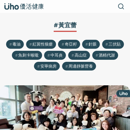
#黃宜蕾
毒油
紅斑性狼瘡
奇亞籽
針眼
三伏貼
魚刺卡喉嚨
中耳炎
高山症
酒精代謝
安寧病房
周邊靜脈營養