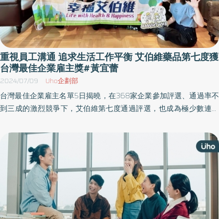
重視員工溝通 追求生活工作平衡 艾伯維藥品第七度獲
台灣最佳企業雇主獎#黃宜蕾
2024/07/09
Uho企劃部
台灣最佳企業雇主名單5日揭曉，在368家企業參加評選、通過率不
到三成的激烈競爭下，艾伯維第七度通過評選，也成為極少數連續
七年獲獎的藥廠。 艾伯維重視員工溝通、關懷員工身心健康，不僅
是企業成長追求創新，也因應工作生活平衡的趨勢，規劃實施彈性
工作措施、身心充電等，希望員工樂在工作。 亞洲權威人力資源刊
物《HR Asia》雜誌於今(5)日揭曉「台灣最佳企業雇主」名單，在參
賽企業逐年增加的激烈競爭下，艾伯維藥品不僅第七度獲獎，並成
為極少數連續七年獲獎的藥廠 作為最佳雇主的承諾，艾伯維不僅持
續採取工作彈性措施，同時重視員工的身心健康，期望能在忙碌的
步調下，找到工作生活平衡。除了「台灣最佳企業雇主」，艾伯維