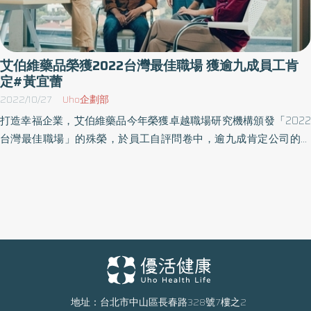
今年亦第三度獲得卓越職場研究機構頒發「2024台灣最佳職場」的
認證。知名機構的雙重肯定，再度寫下艾伯維打造最佳職場的里程
碑。 台灣最佳企業雇主今年共有368家企業角逐，從企業文化、工
作環境等面向檢視職場，僅約兩成五的報名企業通過評選，艾伯維
艾伯維藥品榮獲2022台灣最佳職場 獲逾九成員工肯
已連續七年獲得此項榮耀，也因為連續七年通過評選的優異表現，
定#黃宜蕾
獲頒金獎(Gold Awards winners )。 圖說:打造最佳職場，艾伯維連續
2022/10/27
Uho企劃部
七年獲得「台灣最佳企業雇主」的肯定。 艾伯維自2013年成立，目
打造幸福企業，艾伯維藥品今年榮獲卓越職場研究機構頒發「2022
前是全球前五大藥廠，於全球70多個國家有五萬多名員工，台灣分
台灣最佳職場」的殊榮，於員工自評問卷中，逾九成肯定公司的職
公司目前員工有三百多人。為了打造以員工為本的工作環境，艾伯
場文化。今年度於50多家參賽企業中，僅有12家通過評選。這也是
維重視每一位員工的心聲，積極與員工溝通。在今年台灣最佳企業
艾伯維藥品繼今年八月獲得亞洲權威人力資源刊物《HR Asia》雜誌
雇主評選、由員工填寫的匿名問卷結果中，艾伯維於核心、個人、
評選的「台灣最佳企業雇主」之後，再度獲得知名機構的肯定。
團體等三大面向評分皆優於所有參賽企業員工的平均評分。在許多
「卓越職場研究機構」(Great Place to Work Institute)，在全球市場
項目也獲得員工的高分評比，例如肯定「公司鼓勵管理階層與員工
專注於職場文化研究已經有40年以上的經驗。評選方式分為兩階
間的開放溝通與合作」、「鼓勵不同部門的合作與輪調」、「公司
段，第一階段請企業員工匿名填答問卷，收集員工的看法，通過者
政策鼓勵員工獲得額外技能與認證」，多數員工也同意「公司信任
可取得「台灣卓越職場」認證。第二階段由卓越職場研究機構顧問
員工能做最好的決策」、「鼓勵員工表達不同意見」等。 其中工作
審核評估公司的人力資源政策和推行的實踐措施，員工評價加上專
彈性措施仍是員工評選高分的項目之一，在工作時段、服裝、以及
業審核，兩階段皆通過方能獲得「2022台灣最佳職場」的認證。 艾
地址：台北市中山區長春路328號7樓之2