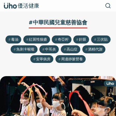
#中華民國兒童慈善協會
毒油
紅斑性狼瘡
奇亞籽
針眼
三伏貼
魚刺卡喉嚨
中耳炎
高山症
酒精代謝
安寧病房
周邊靜脈營養