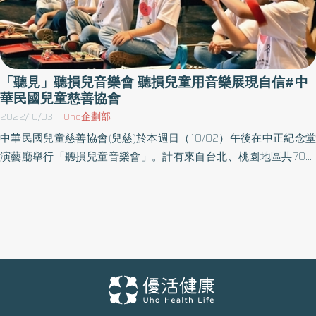
「聽見」聽損兒音樂會 聽損兒童用音樂展現自信#中
華民國兒童慈善協會
2022/10/03
Uho企劃部
中華民國兒童慈善協會(兒慈)於本週日（10/02）午後在中正紀念堂
演藝廳舉行「聽損兒童音樂會」。計有來自台北、桃園地區共70位
中重度聽損孩童參與演出，兒童慈善協會自民國86年提供聽損兒童
免費音樂律動課程至今已25年。今年70名孩童將以律動、說白、
RAP、直笛、木琴、鐵琴..等十餘種樂器在音樂會中帶來13首膾炙人
口的曲目。 與會來賓除有婦聯、雅文、聲暉、聽障聯盟、蒲公英、
華科、以法大及聽語協會等多間聽損領域的團體機構外；更有電子
耳手術權威醫師參加；包括台大吳振吉主任、長庚吳哲民顧問醫師
及詹凱傑主任。他們特地親臨現場，鼓勵這些接受過他們幫助的聽
損孩子。 另外博士助聽器、美樂迪公司、建聲聽覺、科林助聽器、