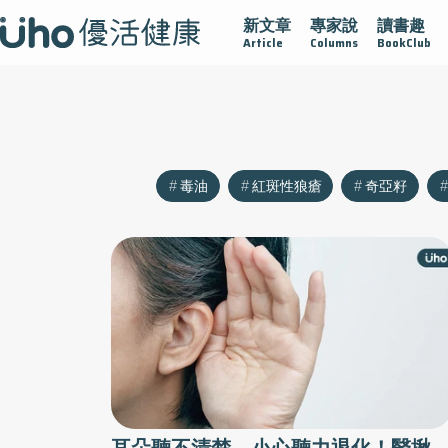
新文章
專家說
讀書趣
沾黏
守護腺在
疫情保衛戰
再生醫學
愛的未來視
Article
Columns
BookClub
毒油
紅斑性狼瘡
奇亞籽
耳朵聽不清楚，小心聽力退化！醫揪