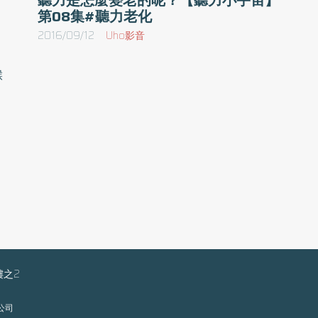
第08集#聽力老化
2016/09/12
Uho影音
喉
書
、
許
帶
警
樓之2
限公司