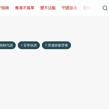
牙指南
漸凍不孤單
愛不沾黏
守護腺在
疫情保衛戰
酒精代謝
安寧病房
周邊靜脈營養