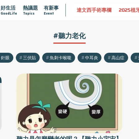
好生活
熱議題
有新事
認識攝護腺肥大
守護骨骼健康
達文西手術專欄
2025植
GoodLife
Topics
Event
#聽力老化
針眼
三伏貼
魚刺卡喉嚨
中耳炎
高山症
聽力是怎麼變老的呢？【聽力小宇宙】