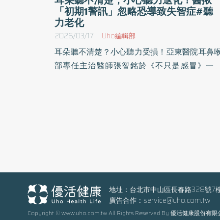
「初期1警訊」忽略恐導致失智症#聽
力老化
2026/03/17
Uho編輯部
耳朵聽不清楚？小心聽力受損！亞東醫院耳鼻
部專任主治醫師張智銘於《不只是感冒》一
中，分享耳鼻喉科疾病，包括耳疾病、鼻疾病
咽喉疾病，許多看似只是一般感冒的症狀，或
都隱藏致命危機。透過介紹各種症狀與成因，
領讀者深入認識身體發出的警訊，進而提高
覺、及早預防與就醫。以下為原書摘文：
地址：台北市中山區長春路328號7
廣告合作：
service@uho.com.tw
Copyright © www.uho.com.tw All Rights Reserved By 優活健康股份有