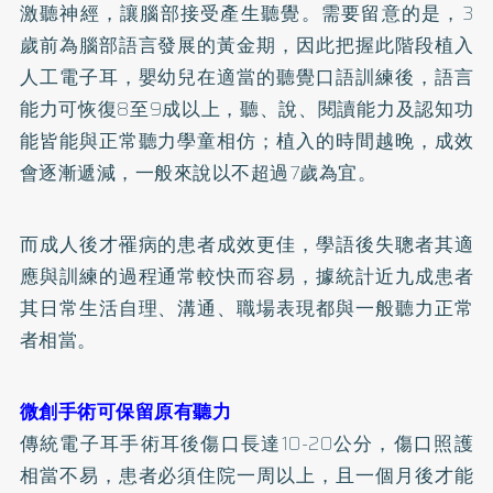
激聽神經，讓腦部接受產生聽覺。需要留意的是，3
歲前為腦部語言發展的黃金期，因此把握此階段植入
人工電子耳，嬰幼兒在適當的聽覺口語訓練後，語言
能力可恢復8至9成以上，聽、說、閱讀能力及認知功
能皆能與正常聽力學童相仿；植入的時間越晚，成效
會逐漸遞減，一般來說以不超過7歲為宜。
而成人後才罹病的患者成效更佳，學語後失聰者其適
應與訓練的過程通常較快而容易，據統計近九成患者
其日常生活自理、溝通、職場表現都與一般聽力正常
者相當。
微創手術可保留原有聽力
傳統電子耳手術耳後傷口長達10-20公分，傷口照護
相當不易，患者必須住院一周以上，且一個月後才能