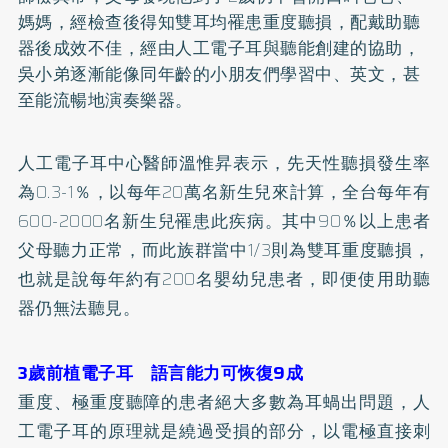
媽媽，經檢查後得知雙耳均罹患重度聽損，配戴助聽
器後成效不佳，經由人工電子耳與聽能創建的協助，
吳小弟逐漸能像同年齡的小朋友們學習中、英文，甚
至能流暢地演奏樂器。
人工電子耳中心醫師溫惟昇表示，先天性聽損發生率
為0.3-1％，以每年20萬名新生兒來計算，全台每年有
600-2000名新生兒罹患此疾病。其中90％以上患者
父母聽力正常，而此族群當中1/3則為雙耳重度聽損，
也就是說每年約有200名嬰幼兒患者，即便使用助聽
器仍無法聽見。
3歲前植電子耳 語言能力可恢復9成
重度、極重度聽障的患者絕大多數為耳蝸出問題，人
工電子耳的原理就是繞過受損的部分，以電極直接刺