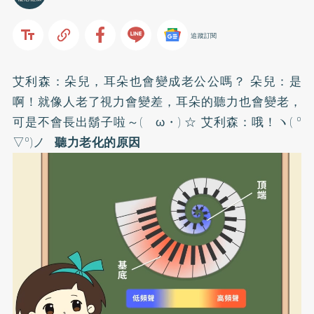
追蹤訂閱
艾利森：朵兒，耳朵也會變成老公公嗎？ 朵兒：是
啊！就像人老了視力會變差，耳朵的聽力也會變老，
可是不會長出鬍子啦～(ゝω・) ☆ 艾利森：哦！ヽ( °
▽°)ノ
聽力老化的原因