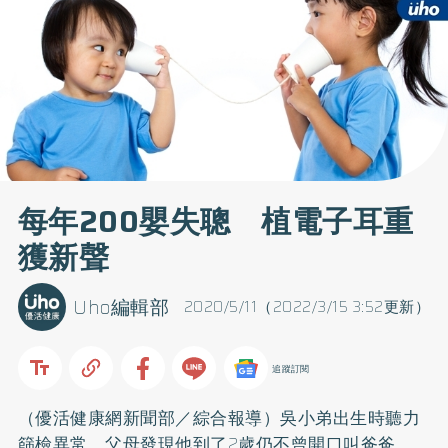
每年200嬰失聰 植電子耳重
獲新聲
Uho編輯部
2020/5/11（2022/3/15 3:52更新）
追蹤訂閱
（優活健康網新聞部／綜合報導）吳小弟出生時聽力
篩檢異常，父母發現他到了2歲仍不曾開口叫爸爸、