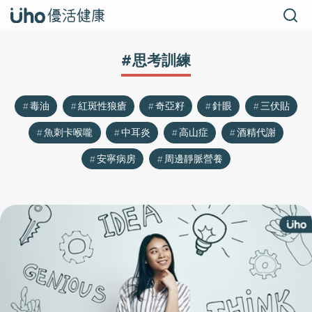
#思考訓練
毒油
紅斑性狼瘡
奇亞籽
針眼
三伏貼
魚刺卡喉嚨
中耳炎
高山症
酒精代謝
安寧病房
周邊靜脈營養