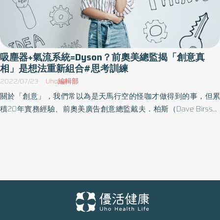
吸塵器+氣流系統=Dyson？前奧美總監揭「創意真
相」是想法重新組合#思考訓練
2022/07/23
Uho編輯部
關於「創意」，我們常以為是天馬行空的怪咖才做得到的事，但累
積20年實務經驗、前奧美廣告創意總監戴夫．柏斯（Dave Birss）
卻在《創意思考金字塔》中，以業界權威身分破除大眾對於「創
意」的10大迷思，並提出一套創意思考心法，這是一套可以經由系
統性訓練，並以「解決問題」為導向的思考模式，找出具原創性且
有價值的好點子。以下為原書摘文：