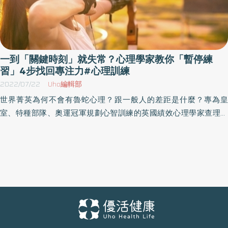
一到「關鍵時刻」就失常？心理學家教你「暫停練
習」4步找回專注力#心理訓練
2022/07/22
Uho編輯部
世界菁英為何不會有魯蛇心理？跟一般人的差距是什麼？專為皇
室、特種部隊、奧運冠軍規劃心智訓練的英國績效心理學家查理．
恩文（Charlie Unwin）在《特種部隊專用的心智鍛鍊課》分享，他
如何綜合腦科學、神經科學與應用心理學，協助頂尖人才提升抗壓
性，打造出強悍的心理素質，面對壓力仍應付自如，保有對目標的
專注力。以下為原書摘文：