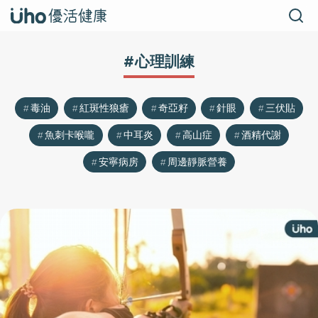
#心理訓練
毒油
紅斑性狼瘡
奇亞籽
針眼
三伏貼
魚刺卡喉嚨
中耳炎
高山症
酒精代謝
安寧病房
周邊靜脈營養