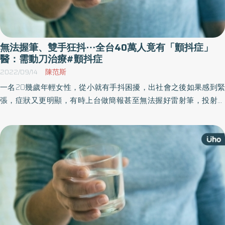
無法握筆、雙手狂抖⋯全台40萬人竟有「顫抖症」
醫：需動刀治療#顫抖症
2022/09/14
陳范斯
一名20幾歲年輕女性，從小就有手抖困擾，出社會之後如果感到緊
張，症狀又更明顯，有時上台做簡報甚至無法握好雷射筆，投射畫
面只見顫動的紅點。個案就醫後，發現是屬於「原發性顫抖症」，
即使不會危及健康，但仍帶來生活上莫大困擾。