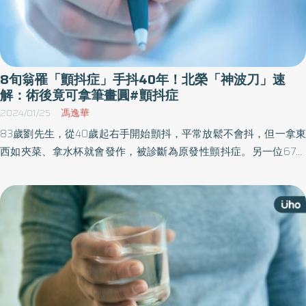
8旬翁罹「顫抖症」手抖40年！北榮「神波刀」速
解：術後竟可拿筆畫圓#顫抖症
2024/01/25
馮逸華
83歲劉先生，從40歲起右手開始顫抖，平常放鬆不會抖，但一拿東
西如夾菜、拿水杯就會發作，被診斷為原發性顫抖症。另一位67歲
馬女士，罹患巴金森氏症約6年，一開始右手逐漸僵硬不靈活、開始
抖動，導致握筆寫字也越寫越小，用藥也無法改善症狀。所幸，經
台北榮總神經科團隊神波刀治療後，術後手抖問題皆已改善，得以
順利畫圓、簽名寫字。