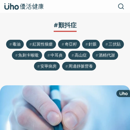
#顫抖症
毒油
紅斑性狼瘡
奇亞籽
針眼
三伏貼
魚刺卡喉嚨
中耳炎
高山症
酒精代謝
安寧病房
周邊靜脈營養