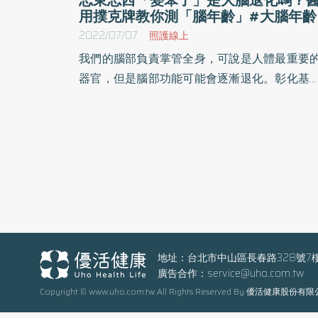
用撲克牌教你測「腦年齡」#大腦年齡
2022/07/07
照護線上
我們的腦部負責掌管全身，可說是人體最重要
器官，但是腦部功能可能會逐漸退化。彰化基
教醫院神經醫學部張凱茗醫師指出，日常生活
有許多因素可能加快腦部退化的速度，像是大
常聽到過度勞累或高壓的生活，可能會影響腦
功能，甚至導致自律神經失調。
地址：台北市中山區長春路328號7
廣告合作：
service@uho.com.tw
Copyright © www.uho.com.tw All Rights Reserved By 優活健康股份有