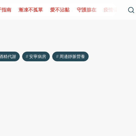
牙指南
漸凍不孤單
愛不沾黏
守護腺在
疫情保衛戰
酒精代謝
安寧病房
周邊靜脈營養