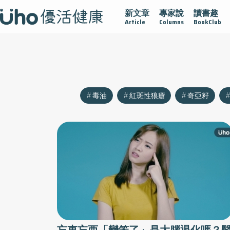
新文章
專家說
讀書趣
沾黏
守護腺在
疫情保衛戰
再生醫學
愛的未來視
Article
Columns
BookClub
毒油
紅斑性狼瘡
奇亞籽
忘東忘西「變笨了」是大腦退化嗎？