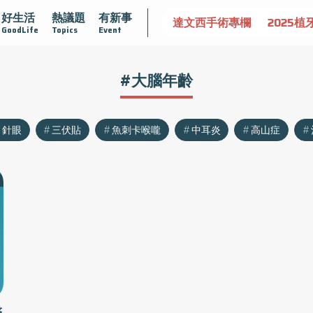
好生活
熱議題
有新事
認識攝護腺肥大
守護骨骼健康
達文西手術專欄
2025植
GoodLife
Topics
Event
#大腦年齡
針眼
三伏貼
魚刺卡喉嚨
中耳炎
高山症
醫