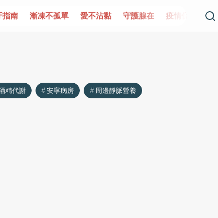
牙指南
漸凍不孤單
愛不沾黏
守護腺在
疫情保衛戰
酒精代謝
安寧病房
周邊靜脈營養