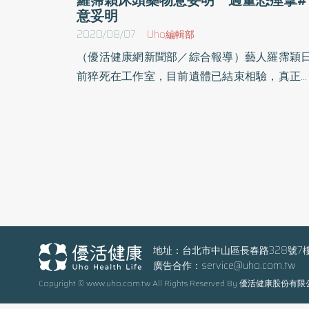
意妥明
2020/08/07
Uho編輯部
（優活健康網新聞部／綜合報導）藝人羅霈穎
前猝死在工作室，目前遺體已結束相驗，真正
因待釐清，但檢警在她的床頭櫃上發現醫師開
的「意妥明」，將另行送驗。精神科醫師楊聰
表示，該藥物本身並無致死風險，通常是睡眠
礙較嚴重者才會服用，很少直接用於失眠患者
主要治療思覺失調症 睡眠障礙嚴重才服用據
解，羅霈穎近年因失眠困擾就醫，醫師開立意
明助其入睡。楊聰財醫師指出，意妥明為第一
精神安定藥，可用來治療出現幻覺或思覺失調
的患者，若因失眠而服用此藥，通常是睡眠障
地址：台北市中山區長春路328號7
廣告合作：
service@uho.com.tw
較嚴重，且服用一般安眠藥物仍睡不著的病患
Copyright © www.uho.com.tw All Rights Reserved By 優活健康股份有
衛福部藥品查詢平台顯示，意妥明可治療焦慮
慌、緊張失眠及急慢性思覺失調等症狀，但服