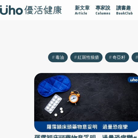
新文章
專家說
讀書趣
沾黏
守護腺在
疫情保衛戰
再生醫學
愛的未來視
Article
Columns
BookClub
毒油
紅斑性狼瘡
奇亞籽
羅霈穎床頭藥物意妥明 過量恐痙攣#