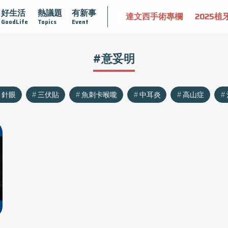
好生活
熱議題
有新事
認識攝護腺肥大
守護骨骼健康
達文西手術專欄
2025植
GoodLife
Topics
Event
#意妥明
針眼
三伏貼
魚刺卡喉嚨
中耳炎
高山症