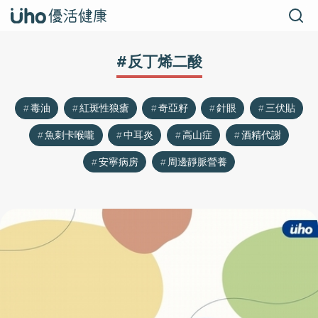
#反丁烯二酸
毒油
紅斑性狼瘡
奇亞籽
針眼
三伏貼
魚刺卡喉嚨
中耳炎
高山症
酒精代謝
安寧病房
周邊靜脈營養