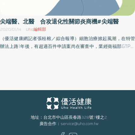
來，尖端醫與醫療院所結盟合作，共同向衛福部提出細胞治療申請
計畫，同時也是第三家通過衛福部GTP查核的細胞製備場所，並與
花蓮慈濟醫院進行全台第一例細胞因子誘導殺傷細胞治療癌症的案
尖端醫、北醫 合攻退化性關節炎商機#尖端醫
例分享，更是目前唯一兼有保存、與特管辦法細胞治療技術的生技
2020/01/14
Uho編輯部
公司。 目前除已通過的免疫細胞（CIK）治療癌症外，也推動幹細胞
（優活健康網記者張桂榕／綜合報導）細胞治療掀起風潮，在特管
治療關節炎、腦中風與脊髓損傷等適應症的開發，對於未來面對未
辦法上路1年後，有超過百件申請案尚在審查中，業經衛福部GTP訪
知疾病侵襲的應用，將以提升人體免疫力投注更多的心力。 尖端醫
查核可的細胞製備場所仍處供不應求的榮景。尖端醫(4186)繼8月拚
指出，對疾病預防及抗老保健的需求不斷提升，加上人口高齡化的
出全台第三家經衛福部核可的GTP實驗室並與花蓮慈濟成為細胞因
趨勢，近年全世界投入再生醫學領域中的細胞治療、組織工程跟分
子誘導殺手細胞(CIK)首個進入臨床治療組合後，再添新案。 尖端醫
子醫學應用等技術，都跟人體幹細胞有關。 所以使用免疫細胞治療
與臺北醫學大學附設醫院復健科依「特定醫療技術檢查檢驗醫療儀
關鍵之一，就是要能有良好的細胞原料，儲存健康免疫細胞將是一
器施行或使用管理辦法」（簡稱《特管辦法》），向衛福部申請
份最可貴的生命保險，當來不及儲存臍帶血時，現在則可先將周邊
「自體骨髓間質幹細胞移植治療退化性關節炎及膝關節軟骨缺損」
血幹細胞儲存起來，當成投資自己的健康，以及幫家人買份保單。
細胞治療計畫送件，將為350萬名退化性關節炎患者，帶來人工關節
展望未來，尖端醫除既有的細胞保存、細胞治療服務外，還期望增
置換之外的新選擇。 國人每6.5人就有一人膝關節退化 衛福部統計，
加個體細胞保健與活化幹細胞，並以細胞治療技術為客戶實現預
國人膝關節退化盛行率有15%，換算全台約350萬人，等於每6.5人
地址：台北市中山區長春路328號7樓之2
防、保存與治療的健康服務。
廣告合作：
service@uho.com.tw
就有一人。健保署更統計，2017年膝部關節炎就醫83.7萬人，較
2016年就增加近5萬人，而全台執行全膝關節置換約2萬7千件，其