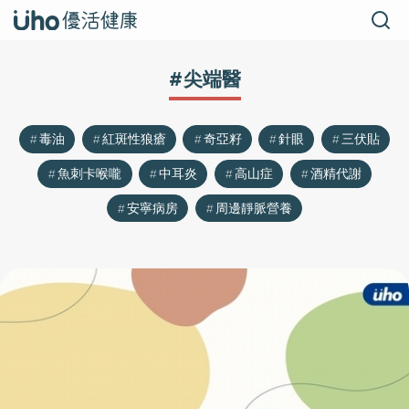
#尖端醫
毒油
紅斑性狼瘡
奇亞籽
針眼
三伏貼
魚刺卡喉嚨
中耳炎
高山症
酒精代謝
安寧病房
周邊靜脈營養