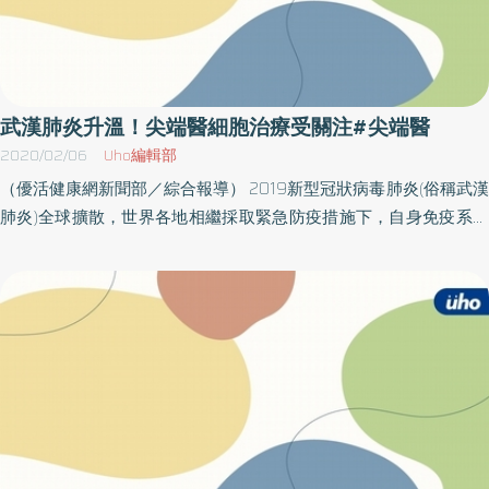
武漢肺炎升溫！尖端醫細胞治療受關注#尖端醫
2020/02/06
Uho編輯部
（優活健康網新聞部／綜合報導） 2019新型冠狀病毒肺炎(俗稱武漢
肺炎)全球擴散，世界各地相繼採取緊急防疫措施下，自身免疫系統
抵抗病毒及各種感染侵襲的天然防線，再度引起話題。 積極布局細
胞治療產業的尖端醫(4186)，因武漢肺炎疫情，免疫細胞應用詢問激
增，將陸續開發各式生長因子、營養品與保健品來調節免疫功能、
活化幹細胞、增加抗體，並以細胞治療技術為客戶實現預防、保存
等的健康服務。 生技股搭上武漢肺炎防疫的順風車，為提升免疫
力，將帶動醫藥保健品等業績同樣受惠，而生技產業中的細胞治療
與再生醫學領域，依日本經濟產業省預估，全球再生醫學市值至
2050年將達到3,800億美元，2020年的「細胞療法」概念股，應都
會持續發熱。 尖端醫董事長蘇文龍表示，特管辦法開放一年多以