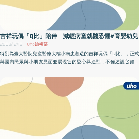
吉祥玩偶「Q比」陪伴 減輕病童就醫恐懼#育嬰幼兒
2008/12/18
Uho編輯部
特別為臺大醫院兒童醫療大樓小病患創造的吉祥玩偶「Q比」，正式
與國內民眾與小朋友見面並展現它的愛心與造型，不僅述說它如何
迎接兒童醫療大樓第一位新生的幸運寶寶，更為一位長期與病魔奮
戰的小勇士加油打氣，一起祝福所有的小朋友新年健康快樂。依據
兒童心理治療的理論，其中有一項治療方式，是透過與玩偶之間的
對話達到醫治效果，即藉由玩偶的陪伴，來強化病童的信心，並且
轉移焦點與注意力，可以降低就醫過程中的緊張。這次從”兒醫大樓
吉祥物設計徵選活動”高票脫穎而出的吉祥玩偶「Q比」，就是為了
降低病童就醫的恐懼、縮短病童與醫護團隊溝通的距離，特地為就
醫的小朋友創造一個貼心的吉祥玩偶。台大兒醫大樓身為台灣急重
症兒童醫療的最後一道守護防線，收治許多需要長期治療的兒童，