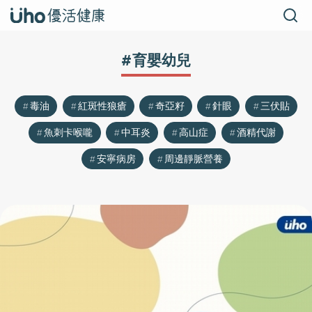
#育嬰幼兒
毒油
紅斑性狼瘡
奇亞籽
針眼
三伏貼
魚刺卡喉嚨
中耳炎
高山症
酒精代謝
安寧病房
周邊靜脈營養