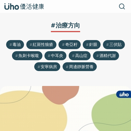
#治療方向
毒油
紅斑性狼瘡
奇亞籽
針眼
三伏貼
魚刺卡喉嚨
中耳炎
高山症
酒精代謝
安寧病房
周邊靜脈營養