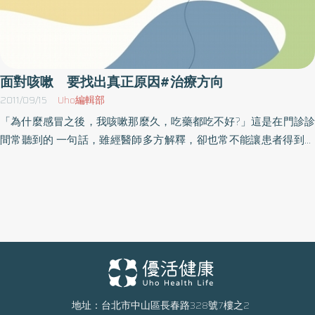
面對咳嗽 要找出真正原因#治療方向
2011/09/15
Uho編輯部
「為什麼感冒之後，我咳嗽那麼久，吃藥都吃不好?」這是在門診診
間常聽到的 一句話，雖經醫師多方解釋，卻也常不能讓患者得到滿
意的答覆，難怪台諺有云：「醫生怕治嗽，作土水的怕抓漏！」臺
大醫院竹東分院家庭醫學科馬雪玲醫師說，因為造成咳嗽的原因實
在是太多，要想一一排除不僅費時費力，還要患者能充分回憶並娓
娓道出咳嗽過程的特殊病徵，例如發燒、喘鳴、鼻涕倒流、胃酸逆
流 、以往的病史、最近吃過甚麼藥、接觸什麼人、對甚麼食物或東
西過敏、生活環境的變化等。馬雪玲醫師表示，想在短短的看診時
間內，卻實難以立即找出咳嗽持續的原因。 但若能對於造成咳嗽的
機轉及治療方向有所瞭解，應可使病患有所依循而不致「病急亂投
醫」。馬雪玲醫師指出，會引起咳嗽反應的情況包括氣道異物侵
地址：台北市中山區長春路328號7樓之2