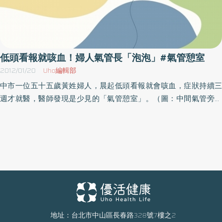
低頭看報就咳血！婦人氣管長「泡泡」#氣管憩室
2012/01/20
Uho編輯部
中市一位五十五歲黃姓婦人，晨起低頭看報就會咳血，症狀持續三
週才就醫，醫師發現是少見的「氣管憩室」。（圖：中間氣管旁多
出來的兩個不規則突起物為憩室）黃女士說，平常不低頭、不彎腰
都沒事，但只要早晨起床後，一有彎腰低頭的動作就會想咳嗽，一
咳就會咳出帶血絲的痰液。由於症狀持續了三週，黃女士很擔心自
己是不是得了肺癌還是肺結核等重病，趕緊到臺中慈濟醫院檢查。
經由胸腔內科劉建明醫師，透過支氣管鏡與電腦斷層檢查，證實是
「氣管憩室」。劉醫師表示，氣管原本應該是一條直順的管子，但
是有些人會在氣管壁上，往外生出一個氣球狀的突出物，就是「氣
管憩室」。根據統計，大約百分之一的人會有「氣管憩室」，多數
是先天造成，通常終其一生都不會有任何症狀發生。劉醫師追蹤病
地址：台北市中山區長春路328號7樓之2