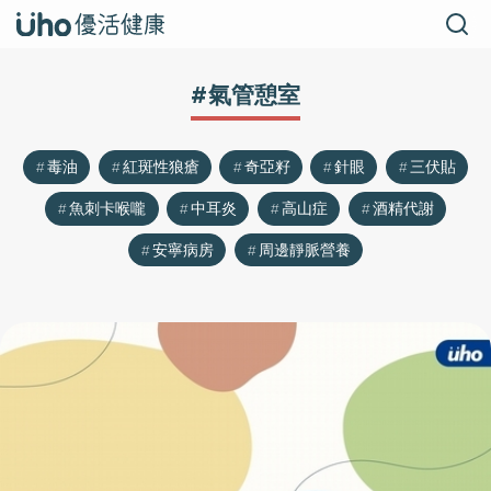
#氣管憩室
毒油
紅斑性狼瘡
奇亞籽
針眼
三伏貼
魚刺卡喉嚨
中耳炎
高山症
酒精代謝
安寧病房
周邊靜脈營養