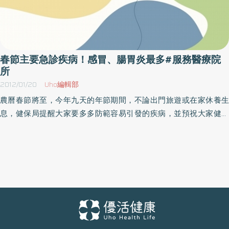
春節主要急診疾病！感冒、腸胃炎最多#服務醫療院
所
2012/01/20
Uho編輯部
農曆春節將至，今年九天的年節期間，不論出門旅遊或在家休養生
息，健保局提醒大家要多多防範容易引發的疾病，並預祝大家健康
平安歡度春節。根據健保局統計，去年農曆春節期間前十大「急
診」傷病分別為：急性上呼吸道感染（感冒）、胃腸炎、不明熱、
表面傷或挫創傷、流行性感冒、眩暈、過敏反應、噁心或嘔吐、下
呼吸道疾病、皮膚或皮下組織感染。以最近3年（98、99、100
年）農曆春節期間的十大急診傷病來看，主要的急診疾病前五項大
致相同，平均每日分別約有1,300至8,000餘人次的急診。歸納主要
急診疾病的病因，主要可分三大類：首先是季節因素，年節期間為
流感疫情高峰期，季節性疾病如感冒及病毒性腸胃炎成為春節期間