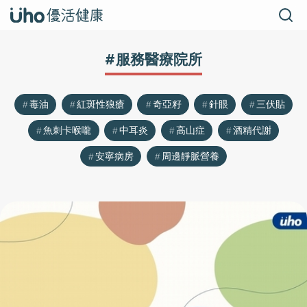
#服務醫療院所
毒油
紅斑性狼瘡
奇亞籽
針眼
三伏貼
魚刺卡喉嚨
中耳炎
高山症
酒精代謝
安寧病房
周邊靜脈營養