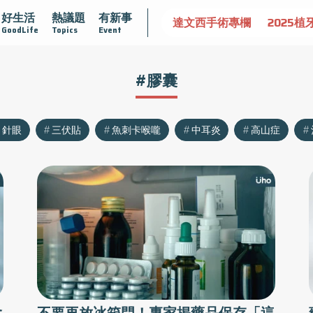
好生活
熱議題
有新事
認識攝護腺肥大
守護骨骼健康
達文西手術專欄
2025植
GoodLife
Topics
Event
#膠囊
針眼
三伏貼
魚刺卡喉嚨
中耳炎
高山症
含
不要再放冰箱門！專家揭藥品保存「這