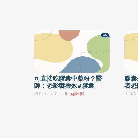
可直接吃膠囊中藥粉？醫
膠囊
師：恐影響藥效#膠囊
者恐
2012/05/31
Uho編輯部
2012/