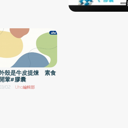
外殼是牛皮提煉 素食
開葷#膠囊
03/02
Uho編輯部