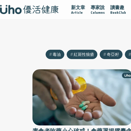
新文章
專家說
讀書趣
沾黏
守護腺在
疫情保衛戰
再生醫學
愛的未來視
Article
Columns
BookClub
毒油
紅斑性狼瘡
奇亞籽
素食者吃藥小心破戒！食藥署揭膠囊