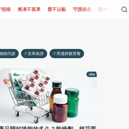
牙指南
漸凍不孤單
愛不沾黏
守護腺在
疫情保衛戰
酒精代謝
安寧病房
周邊靜脈營養
藥品開封後能放多久？乾燥劑、棉花要