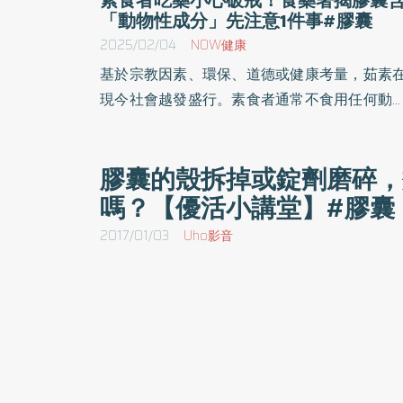
「動物性成分」先注意1件事#膠囊
2025/02/04
NOW健康
基於宗教因素、環保、道德或健康考量，茹素
現今社會越發盛行。素食者通常不食用任何動
類食品，也有些純素者是不吃乳製品和蛋類。
是，我們常吃的膠囊藥品，到底是葷還是素
膠囊的殼拆掉或錠劑磨碎，
《優活健康網》特摘此篇，由食藥署介紹素食
嗎？【優活小講堂】#膠囊
服用膠囊時需要注意的事項。
2017/01/03
Uho影音