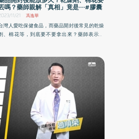
丟嗎？藥師親解「真相」竟是⋯#膠囊
2023/11/21
馮逸華
台灣人愛吃保健食品，而藥品開封後常見的乾燥
劑、棉花等，到底要不要拿出來？藥師表示，
「都要。」他指出，台灣環境氣候潮溼，保健食
品或藥品內的乾燥劑和棉花若未取出，會在吸收
空氣中的水分後，反而讓藥品受潮，使藥錠更容
易變質，且一旦藥品拆封後，依照不同劑型，有
不一樣的保存期限。