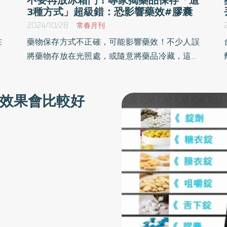
3種方式」超級錯：恐影響藥效#膠囊
2024/10/28
常春月刊
在
藥物保存方式不正確，可能影響藥效！不少人誤
物
將藥物存放在光照處，或隨意將藥品冷藏，這些
但
常見的錯誤保存方式可能導致藥效失常，延誤治
？
療。《優活健康網》特選此篇，藥師提醒，光
效果會比較好
者
線、溫度和濕度是藥物保存的常見3大危險因
素，正確保存不僅能保護藥效，還能避免用藥錯
誤，並且用完藥品後應妥善回收丟棄，避免對環
境和身體造成危害。