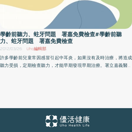
學齡前聽力、蛀牙問題 署嘉免費檢查#學齡前聽
力、蛀牙問題 署嘉免費檢查
2012/03/26
Uho編輯部
許多學齡前兒童常因感冒引起中耳炎，如果沒有及時治療，將造成
聽力受損，定期檢查聽力，才能早期發現早期治療。署立嘉義醫院
配合幼稚園，提供小朋友健康檢查，包括免費的口腔免費塗氟及聽
力檢查。 嘉義醫院提供幼兒預防保健康檢查，以往只提供小兒科健
檢及口腔檢查，今年則增加免費的牙齒塗氟防齲齒及聽力篩檢兩項
服務，牙科主任林安得表示，受檢的30位小朋友，平均都有三顆以
上蛀牙，還有一位蛀牙達14顆，口腔衛生待加強，父母必要時，要
幫小朋友刷牙。署嘉聽力師李佳蓉指出，學齡前兒童定期聽力檢查
是非常重要，幼兒後天聽力受損，很多是因為反覆的感冒，引起中
耳炎造成的，如果家長發覺自己的孩子看電視時聲音開很大，或是