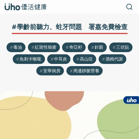
#學齡前聽力、蛀牙問題 署嘉免費檢查
毒油
紅斑性狼瘡
奇亞籽
針眼
三伏貼
魚刺卡喉嚨
中耳炎
高山症
酒精代謝
安寧病房
周邊靜脈營養