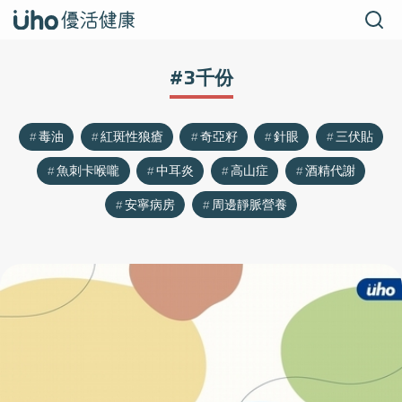
#3千份
毒油
紅斑性狼瘡
奇亞籽
針眼
三伏貼
魚刺卡喉嚨
中耳炎
高山症
酒精代謝
安寧病房
周邊靜脈營養