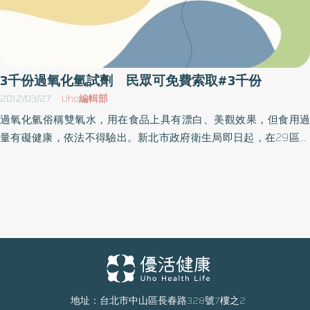
3千份過氧化氫試劑 民眾可免費索取#3千份
2012/03/27
Uho編輯部
過氧化氫俗稱雙氧水，用在食品上具有漂白、美觀效果，但食用過
量有礙健康，依法不得驗出。新北市政府衛生局即日起，在29區衛
生所提供試劑供民眾免費索取，讓民眾在家裡就可以做簡易DIY自行
篩檢，3000份送完為止。新北市政府衛生局表示，由於過氧化氫具
有殺菌、漂白效果，故常被不法商家用來作為魚丸、麵類及豆類製
品的添加物，以增加產品視覺上的美觀，並可延長保存期限。但過
量食用則會造成嘔心、嘔吐、腹瀉、腹痛、刺激腸胃道，故依法不
得驗出，否則依違反食品衛生管理法，可處新台幣3萬～15萬元罰
鍰。衛生局食品藥物管理科長林冠蓁說，為保障市民健康，衛生局
特提供3000份過氧化氫檢驗試劑，自即日起可向所在地的衛生所免
費索取，讓民眾在家也可簡易初步篩檢。索取時間為週一至週五上
地址：台北市中山區長春路328號7樓之2