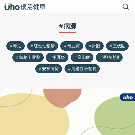
#病源
毒油
紅斑性狼瘡
奇亞籽
針眼
三伏貼
魚刺卡喉嚨
中耳炎
高山症
酒精代謝
安寧病房
周邊靜脈營養