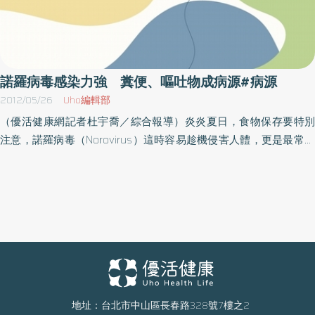
諾羅病毒感染力強 糞便、嘔吐物成病源#病源
2012/05/26
Uho編輯部
（優活健康網記者杜宇喬／綜合報導）炎炎夏日，食物保存要特別
注意，諾羅病毒（Norovirus）這時容易趁機侵害人體，更是最常引
起病毒性腸胃炎的病毒之一，平日需要適時、適切的補充流質，病
人多會自然康復少有後遺症發生。但對於嬰幼兒、身心障礙者或是
有生理障礙的老人，一旦感染病毒性腸胃炎，由於這些人缺乏足夠
的自我照顧能力，可能因體液流失而導致脫水，電解質不足進而抽
搐甚至死亡等嚴重症狀。雖然諾羅病毒的毒性並不強、致死率也
低，但因疫情好發於秋冬，且病毒能夠長時間存活在排泄物及嘔吐
物中，具有高感染力，大部分的人在感染後，抵抗力約可持續4～6
個月，但諾羅病毒感染後還是可能被不同型的病毒再感染，越多次
的感染似乎可以增加人們的抵抗力，但這些保護力約在2～3年後會
地址：台北市中山區長春路328號7樓之2