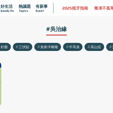
好生活
熱議題
有新事
守護骨骼健康
達文西手術專欄
2025植牙指南
漸凍不孤
GoodLife
Topics
Event
#吳治緣
針眼
三伏貼
魚刺卡喉嚨
中耳炎
高山症