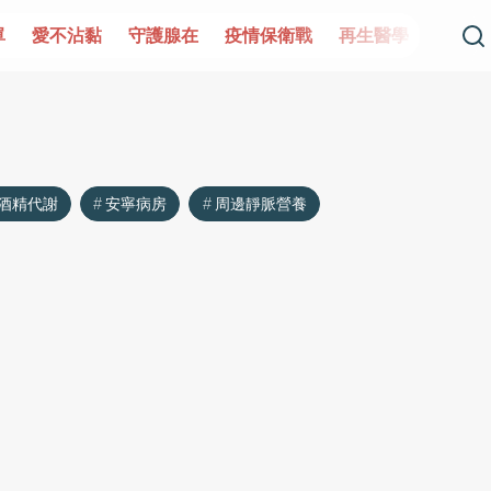
單
愛不沾黏
守護腺在
疫情保衛戰
再生醫學
愛的未
酒精代謝
安寧病房
周邊靜脈營養