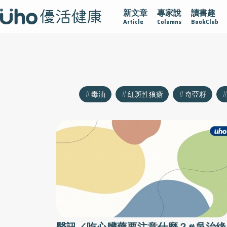
新文章
專家說
讀書趣
疫情保衛戰
再生醫學
愛的未來視
認識攝護腺肥大
Article
Columns
BookClub
毒油
紅斑性狼瘡
奇亞籽
醫訊／吃心臟藥要注意什麼？#吳治緣