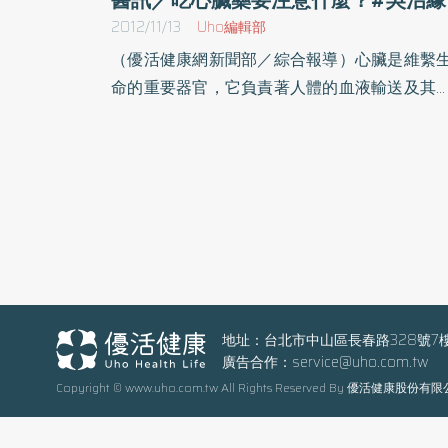
2012/11/13
Uho編輯部
（優活健康網新聞部／綜合報導）心臟是維繫
命的重要器官，它負責著人體的血液輸送及其
重要功能，所以當醫師說心臟有問題需要吃
時，知道怎麼吃藥最正確嗎？緣此，新北市亞
醫院特舉辦「吃心臟藥要注意甚麼」，邀請該
吳治緣藥師，他將分享幾個常見的用藥案例，
訴聽眾用藥的注意事項。該單位歡迎民眾踴躍
加，需要事先報名，當天請自備喝水容器。
稱：吃心臟藥要注意甚麼時間：101年11月14
（三）下午13：00～14：00地點：亞東醫
（新北市板橋區南雅南路二段21號）1樓思源
地址：台北市中山區長春路328號7
廣告合作：
service@uho.com.tw
洽詢：02-7728-2123
Copyright © www.uho.com.tw All Rights Reserved By 優活健康股份有