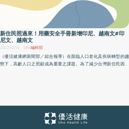
新住民照過來！用藥安全手冊新增印尼、越南文#印
尼文、越南文
2012/12/14
Uho編輯部
（優活健康網新聞部／綜合報導）在面臨人口老化及疾病轉型的趨
勢下，高齡人口之照顧成為重要之課題。為了減少台灣新住民因經
濟、語言等因素所衍生之各種用藥資訊獲得或藥物諮詢上的障礙，
食品藥物管理局於101年度委託「雲林縣健保特約藥局協會」辦理
「建構特殊族群用藥安全體系計畫」，由雲林縣、南投縣及嘉義縣
開始， 完成470位新住民之用藥教育宣導，並完成中文、英文、印
尼文及越南文4國語言之「簡易用藥安全手冊」，提昇新住民用藥知
識與照護能力。該手冊編撰30章，內容包括藥品、藥袋標示之介
紹、不同族群之用藥簡易知識、以及常見慢性病之疾病簡介。透過
較為淺顯易懂之詞語闡述說明，讓新住民可以隨時翻閱，除了建立