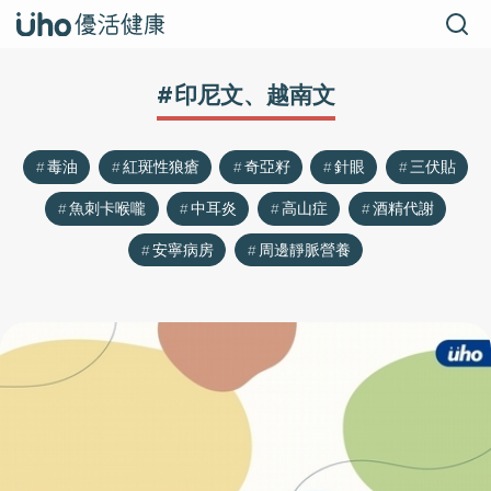
#印尼文、越南文
毒油
紅斑性狼瘡
奇亞籽
針眼
三伏貼
魚刺卡喉嚨
中耳炎
高山症
酒精代謝
安寧病房
周邊靜脈營養