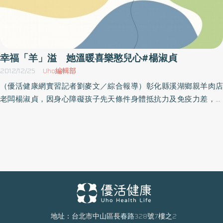
幸福「羊」溢 她溫暖喜樂憨兒心#楊淑貞
2012/12/25
Uho編輯部
（優活健康網實習記者劉麥文／綜合報導）彰化縣溪湖鄉親羊肉店
老闆楊淑貞，因身心障礙孩子先天條件身體抵抗力及免疫力差，自
97年開始以贈送二隻羊讓喜樂保育院孩子享用，滋補他們的身體，
將羊肉、羊內臟、羊骨整隻放入大鍋爐，加上十幾種中藥材敖煮，
讓土羊肉毫無羶味，提供喜樂服務對象享用暖暖的羊肉爐大餐，她
對身心障礙孩子的貼心，在寒冬裡更顯溫馨。楊淑真說，她小時候
家裡很貧窮每天打赤腳，幫忙做家事，嫁到夫家做羊肉爐，經常得
從早上10點多工作到半夜3點多，一路走來很辛苦，現在總算熬出
頭，三女一男都長大了，各自有工作，相對經濟壓力減少很多，她
覺得能以自己所經營的產品提供給喜樂天使享用是自己最大的快
樂。篤信佛教的她每天早上唸佛靜座，是她一天力量的來源，她樂
地址：台北市中山區長春路328號7樓之2