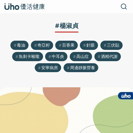
#楊淑貞
毒油
奇亞籽
百香果
針眼
三伏貼
魚刺卡喉嚨
中耳炎
高山症
酒精代謝
安寧病房
周邊靜脈營養